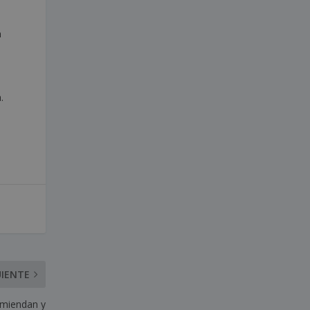
a
.
UIENTE
omiendan y