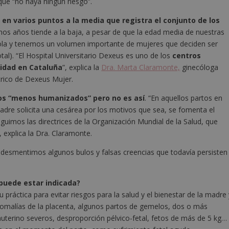
que “no haya ningún riesgo”.
r en varios puntos a la media que registra el conjunto de los
os años tiende a la baja, a pesar de que la edad media de nuestras
ñola y tenemos un volumen importante de mujeres que deciden ser
tal). “El Hospital Universitario Dexeus es uno de los
centros
idad en Cataluña
”, explica la
Dra. Marta Claramonte,
ginecóloga
trico de Dexeus Mujer.
os “menos humanizados” pero no es así
. “En aquellos partos en
madre solicita una cesárea por los motivos que sea, se fomenta el
eguimos las directrices de la Organización Mundial de la Salud, que
”, explica la Dra. Claramonte.
desmentimos algunos bulos y falsas creencias que todavía persisten
 puede estar indicada?
práctica para evitar riesgos para la salud y el bienestar de la madre 
nomalías de la placenta, algunos partos de gemelos, dos o más
auterino severos, desproporción pélvico-fetal, fetos de más de 5 kg…