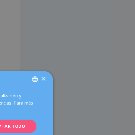
×
o
alización y
SPANISH
encias. Para más
CATALÀ
ENGLISH
a
PTAR TODO
FRENCH
,