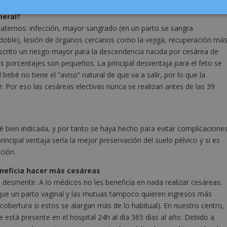
neral?
aternos: infección, mayor sangrado (en un parto se sangra
doble), lesión de órganos cercanos como la vejiga, recuperación má
scrito un riesgo mayor para la descendencia nacida por cesárea de
s porcentajes son pequeños. La principal desventaja para el feto se
bebé no tiene el “aviso” natural de que va a salir, por lo que la
. Por eso las cesáreas electivas nunca se realizan antes de las 39
 bien indicada, y por tanto se haya hecho para evitar complicacione
ncipal ventaja sería la mejor preservación del suelo pélvico y si es
ción.
eneficia hacer más cesáreas
desmentir. A lo médicos no les beneficia en nada realizar cesáreas:
que un parto vaginal y las mutuas tampoco quieren ingresos más
cobertura si estos se alargan más de lo habitual). En nuestro centro,
e está presente en el hospital 24h al día 365 días al año. Debido a