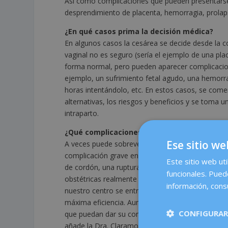
Así como complicaciones que pueden presentarse
desprendimiento de placenta, hemorragia, prola
¿En qué casos prima la decisión médica?
En algunos casos la cesárea se decide desde la c
vaginal no es seguro (sería el ejemplo de una place
forma normal, pero pueden aparecer complicacio
ejemplo, un sufrimiento fetal agudo, una hemorra
horas intentándolo, etc. En estos casos, se come
alternativas, los riesgos y beneficios y se toma 
intraparto.
¿Qué complicaciones pueden requerir una c
Ese sitio we
A veces puede sobrevenir una situación de extre
complicación grave en el feto o la madre: como u
Este sitio web uti
de cordón, una ruptura uterina, un desprendimie
funcionales. Pued
obstétricas realmente graves y para que el bebé
información, consu
nuestro centro se entrenan en emergencias obstét
máxima eficiencia. Aunque sea una situación eme
CONFIGURAR
que puedan dar su consentimiento, aunque las expli
añade la Dra. Claramonte.