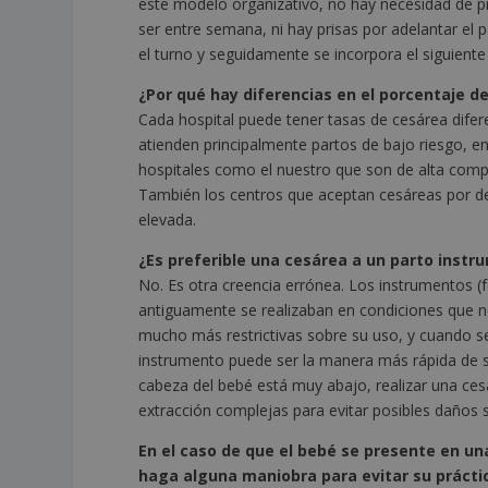
este modelo organizativo, no hay necesidad de pr
ser entre semana, ni hay prisas por adelantar el 
el turno y seguidamente se incorpora el siguiente
¿Por qué hay diferencias en el porcentaje de
Cada hospital puede tener tasas de cesárea dife
atienden principalmente partos de bajo riesgo, e
hospitales como el nuestro que son de alta comp
También los centros que aceptan cesáreas por de
elevada.
¿Es preferible una cesárea a un parto inst
No. Es otra creencia errónea. Los instrumentos 
antiguamente se realizaban en condiciones que n
mucho más restrictivas sobre su uso, y cuando s
instrumento puede ser la manera más rápida de s
cabeza del bebé está muy abajo, realizar una ces
extracción complejas para evitar posibles daños s
En el caso de que el bebé se presente en una
haga alguna maniobra para evitar su prácti