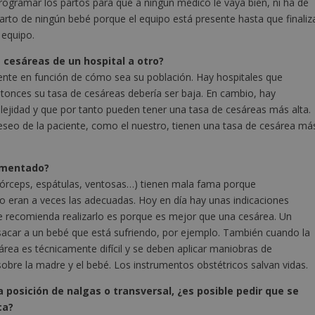
ogramar los partos para que a ningún médico le vaya bien, ni ha de
parto de ningún bebé porque el equipo está presente hasta que finaliz
 equipo.
 cesáreas de un hospital a otro?
rente en función de cómo sea su población. Hay hospitales que
ntonces su tasa de cesáreas debería ser baja. En cambio, hay
lejidad y que por tanto pueden tener una tasa de cesáreas más alta.
seo de la paciente, como el nuestro, tienen una tasa de cesárea má
rumentado?
(fórceps, espátulas, ventosas…) tienen mala fama porque
o eran a veces las adecuadas. Hoy en día hay unas indicaciones
e recomienda realizarlo es porque es mejor que una cesárea. Un
acar a un bebé que está sufriendo, por ejemplo. También cuando la
área es técnicamente difícil y se deben aplicar maniobras de
obre la madre y el bebé. Los instrumentos obstétricos salvan vidas.
 posición de nalgas o transversal, ¿es posible pedir que se
ca?