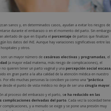
can sanos y, en determinados casos, ayudan a evitar los riesgos de
ntarse durante el embarazo o en el momento del parto. Sin embargo
an alertado de que en España el
porcentaje
de partos que finalizan
egún los datos del INE. Aunque hay variaciones significativas entre las
ospitales y otros.
o son: un mayor número de
cesáreas electivas
y
programadas
, el
idad
(a mayor edad materna, más riesgo de complicaciones), el
no quieren tener un parto vaginal y una
percepción social escasa
bido en gran parte a la alta calidad de la atención médica en nuestro
so. Por ello muchas personas la conciben ya como una
“práctica
ue desde el punto de vista médico no deja de ser una
cirugía mayor
.
ón al proceso del embarazo y el parto, s
e ha reducido en las
as complicaciones derivadas del parto
. Cada vez la sociedad tiene
ir complicaciones, y a menudo se exige y se pone una presión muy