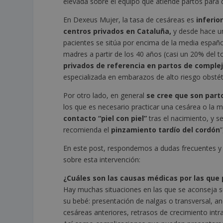
elevada sobre el equipo que atiende partos para 
En Dexeus Mujer, la tasa de cesáreas es
inferio
centros privados en Cataluña,
y desde hace un
pacientes se sitúa por encima de la media espa
madres a partir de los 40 años (casi un 20% del to
privados de referencia
en partos de complej
especializada en embarazos de alto riesgo obsté
Por otro lado, en general
se cree que son part
los que es necesario practicar una cesárea o la 
contacto “piel con piel”
tras el nacimiento, y s
recomienda el
pinzamiento tardío del cordón
En este post, respondemos a dudas frecuentes y 
sobre esta intervención:
¿Cuáles son las causas médicas por las que
Hay muchas situaciones en las que se aconseja su 
su bebé: presentación de nalgas o transversal, a
cesáreas anteriores, retrasos de crecimiento intr