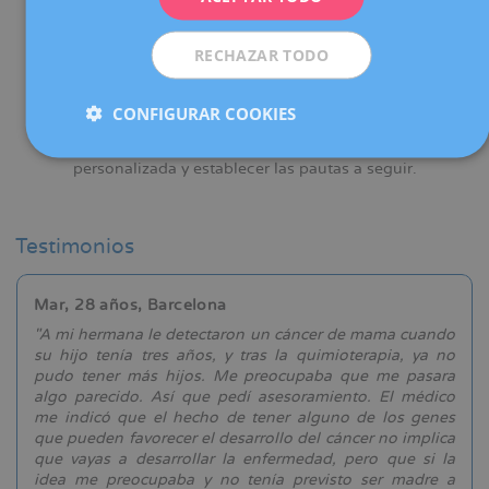
RECHAZAR TODO
CONFIGURAR COOKIES
Contamos con un
comité de expertos
que se reúne
semanalmente para evaluar cada caso de forma
personalizada y establecer las pautas a seguir.
Testimonios
Mar, 28 años, Barcelona
e
"A mi hermana le detectaron un cáncer de mama cuando
t
su hijo tenía tres años, y tras la quimioterapia, ya no
s
pudo tener más hijos. Me preocupaba que me pasara
r
algo parecido. Así que pedí asesoramiento. El médico
a
me indicó que el hecho de tener alguno de los genes
r
que pueden favorecer el desarrollo del cáncer no implica
s
que vayas a desarrollar la enfermedad, pero que si la
e
idea me preocupaba y no tenía previsto ser madre a