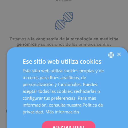
Estamos
a la vanguardia de la tecnología en medicina
genómica
y somos unos de los primeros centros
ginecológicos privados en incorporar una Unidad de
×
Genética Médica.
Ese sitio web utiliza cookies
Este sitio web utiliza cookies propias y de
SPANISH
terceros para fines analíticos, de
CATALÀ
personalización y funcionales. Puedes
ENGLISH
aceptar todas las cookies, rechazarlas o
Seguimiento y atención personalizada en circuito
configurar tus preferencias. Para más
FRENCH
integrado
: te acompañamos durante todo el proceso e
información, consulta nuestra Política de
integramos todos los servicios que puedas necesitar
DEUTSCH
(asesoramiento, pruebas diagnósticas, análisis y valoración)
privacidad.
Más información
en un único centro, ubicado en un entorno hospitalario de
ITALIANO
primer nivel.
ACEPTAR TODO
ESPAÑOL