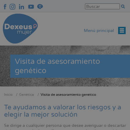
Pasar
al
contenido
principal
Menú principal
Visita de asesoramiento
genético
Inicio
Genética
Visita de asesoramiento genético
Sobrescribir
enlaces
Te ayudamos a valorar los riesgos y a
de
elegir la mejor solución
ayuda
Se dirige a cualquier persona que desee averiguar o descartar
a