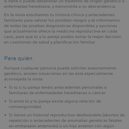
si tiene o puede desarrollar un trastorno de origen genético o
la
enfermedad hereditaria, y transmitirla a su descendencia.
navegación
En la visita estudiamos tu historia clínica y antecedentes
familiares para valorar los posibles riesgos y te informamos
de todas las pruebas diagnósticas disponibles y opciones
que actualmente ofrece la medicina reproductiva en cada
caso, para que tú y tu pareja podáis tomar la mejor decisión
en cuestiones de salud y planificación familiar.
Para quién
Aunque cualquier persona puede solicitar asesoramiento
genético, existen situaciones en las está especialmente
aconsejada la visita:
Si tú o tu pareja tenéis antecedentes personales o
familiares de enfermedades hereditarias o cáncer.
Si entre tú y tu pareja existe alguna relación de
consanguinidad.
Si tienes un historial reproductivo desfavorable (abortos de
repetición o antecedentes de anomalías genéticas fetales
en embarazos anteriores) o un hijo anterior con algún