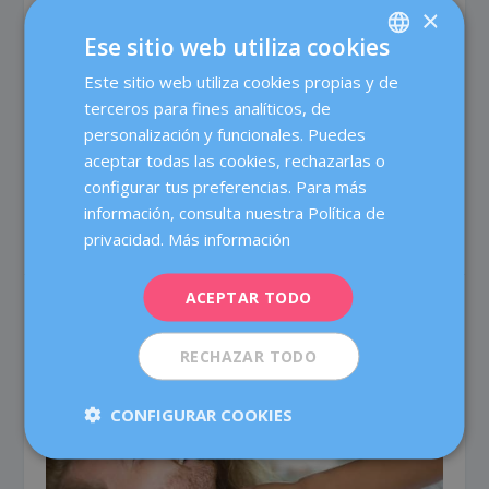
×
Ese sitio web utiliza cookies
¿QUÉ SABES DEL
SQUIRTING
?
Este sitio web utiliza cookies propias y de
SPANISH
por
Dexeus Mujer
|
Feb 17, 2021
|
Actualidad
,
Sexualidad y
terceros para fines analíticos, de
CATALÀ
pareja
|
124
personalización y funcionales. Puedes
Squirting: Qué Es, Cómo Ocurre y Mitos Comunes El
ENGLISH
aceptar todas las cookies, rechazarlas o
squirting es un tema rodeado de mitos y...
configurar tus preferencias. Para más
FRENCH
información, consulta nuestra Política de
DEUTSCH
LEER ARTÍCULO
privacidad.
Más información
ITALIANO
ACEPTAR TODO
ESPAÑOL
RECHAZAR TODO
CONFIGURAR COOKIES