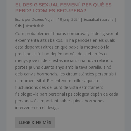
EL DESIG SEXUAL FEMENÍ: PER QUÈ ES
PERD? I COM ES RECUPERA?
Escrit per
Dexeus Mujer
|
19 juny, 2024
|
Sexualitat i parella
|
0
|
Com probablement hauràs comprovat, el desig sexual
experimenta alts i baixos. Hi ha períodes en els quals
està disparat i altres en què baixa la motivació i la
predisposició. I no depèn només de si ets més o
menys jove ni de si estàs iniciant una nova relació o
portes ja uns quants anys amb la teva parella, sinó
dels canvis hormonals, les circumstàncies personals i
el moment vital. Per entendre millor aquestes
fluctuacions des del punt de vista estrictament
fisiològic –la part personal i psicològica depèn de cada
persona– és important saber quines hormones
intervenen en el desig...
LLEGEIX-NE MÉS