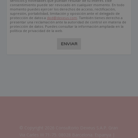
servicios y novedades que puedan resultar de tu interés. Este
consentimiento puede ser revocado en cualquier momento. En todo
momento puedes ejercer los derechos de acceso, rectificación,
supresión, portabilidad, limitación y oposición ante el delegado de
protección de datos a
dpd@dexeus.com
. También tienes derecho a
presentar una reclamación ante la autoridad de control en materia de
protección de datos. Puedes consultar la información ampliada en la
política de privacidad de la web.
ENVIAR
© Copyright 2026 Consultorio Dexeus S.A.P. Gran
Via Carles III 71-75. 08028 Barcelona. Espanya |