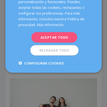
personalización y funcionales. Puedes
ENGLISH
aceptar todas las cookies, rechazarlas o
configurar tus preferencias. Para más
FRENCH
información, consulta nuestra Política de
DEUTSCH
privacidad.
Más información
¿QUIERES SABER SI SU ESPERMA «ESTÁ
ITALIANO
EN FORMA»…?
ACEPTAR TODO
ESPAÑOL
por
Álvaro Vives
|
Nov 2, 2017
|
Fertilidad
|
0
Al igual que existen rankings de ciudades por su
RECHAZAR TODO
calidad de vida, hay estudios que comparan la...
CONFIGURAR COOKIES
LEER ARTÍCULO