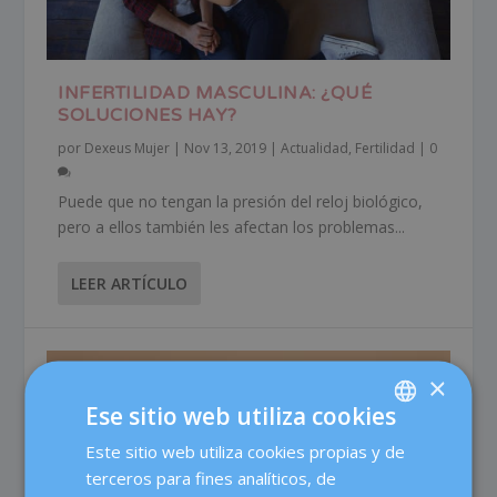
INFERTILIDAD MASCULINA: ¿QUÉ
SOLUCIONES HAY?
por
Dexeus Mujer
|
Nov 13, 2019
|
Actualidad
,
Fertilidad
|
0
Puede que no tengan la presión del reloj biológico,
pero a ellos también les afectan los problemas...
LEER ARTÍCULO
×
Ese sitio web utiliza cookies
Este sitio web utiliza cookies propias y de
SPANISH
terceros para fines analíticos, de
CATALÀ