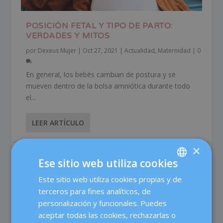
POSICIÓN FETAL Y TIPO DE PARTO:
VERDADES Y MITOS
por
Dexeus Mujer
|
Oct 27, 2021
|
Actualidad
,
Maternidad
|
0
En general, los bebés cambian de postura y se
mueven dentro de la bolsa amniótica durante todo
el...
LEER ARTÍCULO
×
Ese sitio web utiliza cookies
Este sitio web utiliza cookies propias y de
SPANISH
terceros para fines analíticos, de
CATALÀ
personalización y funcionales. Puedes
ENGLISH
aceptar todas las cookies, rechazarlas o