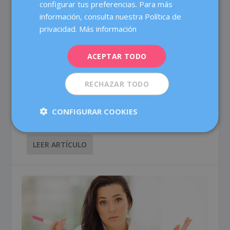
configurar tus preferencias. Para más
FRENCH
información, consulta nuestra Política de
DEUTSCH
privacidad.
Más información
ITALIANO
¿QUÉ SABES DE TU ÚTERO?
ACEPTAR TODO
ESPAÑOL
por
Dexeus Mujer
|
Mar 24, 2021
|
Actualidad
,
Buenos
hábitos
|
2
RECHAZAR TODO
Es el órgano más grande de nuestro sistema
reproductor, pero la mayoría no sabríamos describir
CONFIGURAR COOKIES
muy...
LEER ARTÍCULO