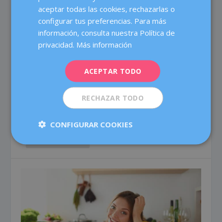
ENGLISH
aceptar todas las cookies, rechazarlas o
configurar tus preferencias. Para más
FRENCH
información, consulta nuestra Política de
DEUTSCH
privacidad.
Más información
DOLOR MAMARIO: NO DEBES
ITALIANO
ALARMARTE, PERO SÍ CONSULTAR
ACEPTAR TODO
ESPAÑOL
por
Dexeus Mujer
|
Jun 9, 2021
|
Actualidad
,
Buenos hábitos
|
0
RECHAZAR TODO
El dolor de mamas es uno de los motivos de consulta
al ginecólogo/a más frecuente, sobre todo en...
CONFIGURAR COOKIES
LEER ARTÍCULO