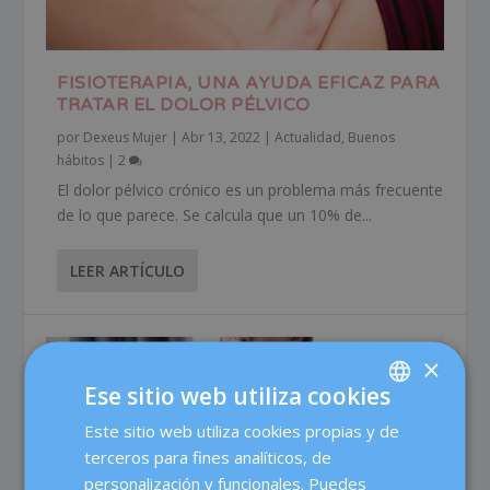
FISIOTERAPIA, UNA AYUDA EFICAZ PARA
TRATAR EL DOLOR PÉLVICO
por
Dexeus Mujer
|
Abr 13, 2022
|
Actualidad
,
Buenos
hábitos
|
2
El dolor pélvico crónico es un problema más frecuente
de lo que parece. Se calcula que un 10% de...
LEER ARTÍCULO
×
Ese sitio web utiliza cookies
Este sitio web utiliza cookies propias y de
SPANISH
terceros para fines analíticos, de
CATALÀ
personalización y funcionales. Puedes