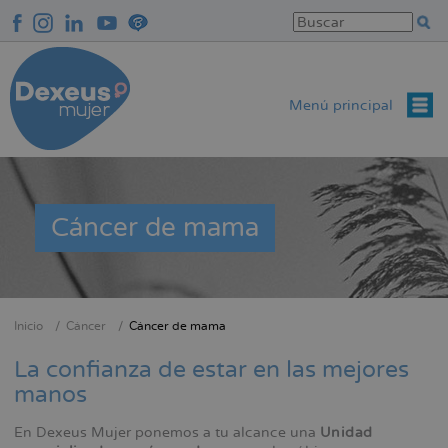
Pasar
al
contenido
principal
Menú principal
Cáncer de mama
Inicio
Cáncer
Cáncer de mama
Sobrescribir
enlaces
La confianza de estar en las mejores
de
manos
ayuda
En Dexeus Mujer ponemos a tu alcance una
Unidad
a