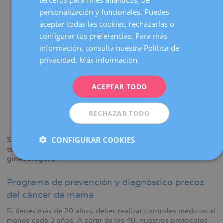
Bulto o masa en la mama y/o en axila.
CATALÀ
personalización y funcionales. Puedes
Cambios en tamaño, forma de la mama.
ENGLISH
aceptar todas las cookies, rechazarlas o
Cambios en textura de la piel (piel de naranja).
configurar tus preferencias. Para más
FRENCH
Cambios de color (enrojecimiento de la piel.
información, consulta nuestra Política de
DEUTSCH
privacidad.
Más información
Cambios en el pezón (retracción) o salida de secreción
por el mismo.
ITALIANO
Cambio en la dirección del pezón.
ACEPTAR TODO
ESPAÑOL
Retracción de zona de la piel de la mama y/o del
pezón.
RECHAZAR TODO
Derrame por el pezón.
CONFIGURAR COOKIES
Si tienes alguno de estos síntomas no significa que
tengas cáncer, pero te recomendamos una visita con un
ginecólogo/a.
Programa de prevención y diagnóstico precoz
del cáncer de mama
Si tienes más de 20 años, debes realizar controles médicos al
menos cada 3 años. A partir de los 40, nuestros protocolos