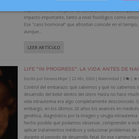
preceden a la que será la última, el cuerpo femenino
experimenta un conjunto de cambios hormonales que ti
impacto importante, tanto a nivel fisiológico como emoci
Ese “caos hormonal” que afrontan coincide en el tiempo,
aunque...
LEER ARTÍCULO
LIFE “IN PROGRESS”: LA VIDA ANTES DE N
Escrito por
Dexeus Mujer
|
22 Abr, 2026
|
Maternidad
|
0
|
Control del embarazo: qué sabemos y qué no sabemos s
desarrollo del bebé dentro del útero Hasta no hace much
vida intrauterina era algo completamente desconocido. S
embargo, en los últimos 20 años los avances en medicina
genética, diagnóstico por la imagen y cirugía intrauterina
hecho posible que podamos observar, comprender e inc
aplicar tratamientos médicos y solucionar problemas de 
durante el periodo de desarrollo fetal. En ese camino ha 