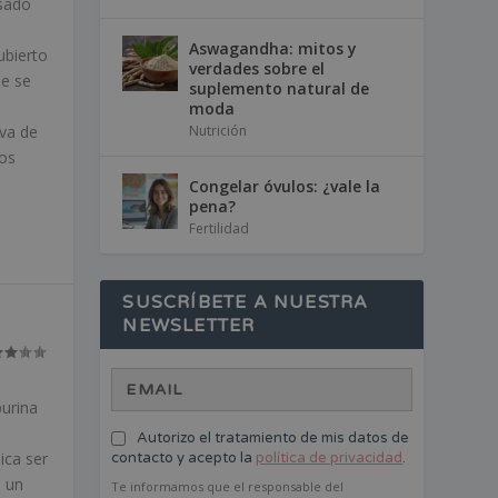
asado
Aswagandha: mitos y
ubierto
verdades sobre el
ue se
suplemento natural de
moda
va de
Nutrición
nos
Congelar óvulos: ¿vale la
pena?
Fertilidad
SUSCRÍBETE A NUESTRA
NEWSLETTER
urina
Autorizo el tratamiento de mis datos de
ica ser
contacto y acepto la
política de privacidad
.
n un
Te informamos que el responsable del