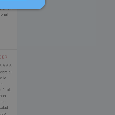
DEUTSCH
enen un
ITALIANO
onal.
ESPAÑOL
ACER
obre el
o la
in
 fetal,
 han
luso
salud
sido