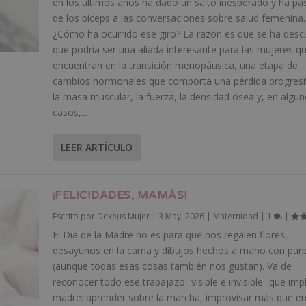
en los últimos años ha dado un salto inesperado y ha p
de los bíceps a las conversaciones sobre salud femenina.
¿Cómo ha ocurrido ese giro? La razón es que se ha desc
que podría ser una aliada interesante para las mujeres q
encuentran en la transición menopáusica, una etapa de
cambios hormonales que comporta una pérdida progresi
la masa muscular, la fuerza, la densidad ósea y, en algu
casos,...
LEER ARTÍCULO
¡FELICIDADES, MAMÁS!
Escrito por
Dexeus Mujer
|
3 May, 2026
|
Maternidad
|
1
|
El Día de la Madre no es para que nos regalen flores,
desayunos en la cama y dibujos hechos a mano con purp
(aunque todas esas cosas también nos gustan). Va de
reconocer todo ese trabajazo -visible e invisible- que impl
madre: aprender sobre la marcha, improvisar más que e