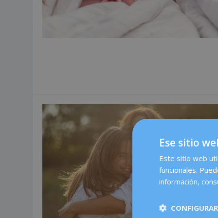
Ese sitio we
Este sitio web uti
funcionales. Pued
información, consu
CONFIGURAR