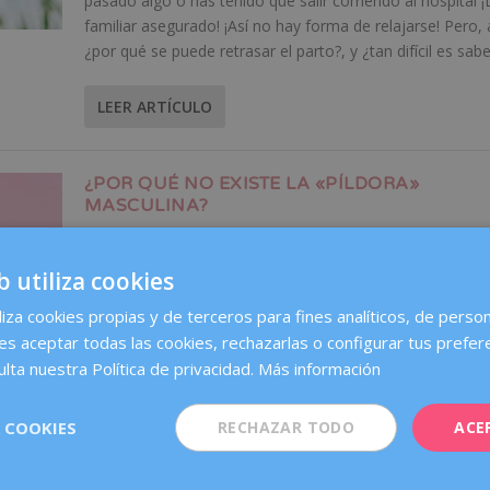
pasado algo o has tenido que salir corriendo al hospital
familiar asegurado! ¡Así no hay forma de relajarse! Pero, 
¿por qué se puede retrasar el parto?, y ¿tan difícil es saber
LEER ARTÍCULO
¿POR QUÉ NO EXISTE LA «PÍLDORA»
MASCULINA?
Escrito por
Dexeus Mujer
|
21 Nov, 2018
|
Sexualidad y pareja
|
b utiliza cookies
Los primeros preservativos de látex se empezaron a
liza cookies propias y de terceros para fines analíticos, de person
comercializar hace más de 70 años y, aunque te sorpren
es aceptar todas las cookies, rechazarlas o configurar tus prefer
desde entonces su aspecto no ha variado mucho. Los ac
son mucho más finos, sensibles y resistentes. Pero a pes
lta nuestra Política de privacidad.
Más información
los avances para muchas personas siguen resultando
incómodos. Además, no todo el mundo los utiliza como
 COOKIES
RECHAZAR TODO
ACE
debería, y pueden deslizarse, arrugarse, enrollarse o ¡lo p
romperse (algo que, por suerte, no suele pasar muy a m