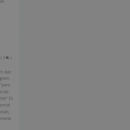
nas
|
0
|
ies que
agram.
 “pero
a las
me!” Es
normal
ncian,
eneral,