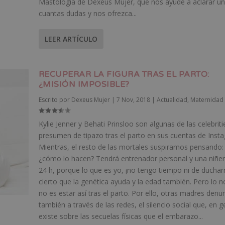
Mastología de Dexeus Mujer, que nos ayude a aclarar u
cuantas dudas y nos ofrezca...
LEER ARTÍCULO
RECUPERAR LA FIGURA TRAS EL PARTO:
¿MISIÓN IMPOSIBLE?
Escrito por
Dexeus Mujer
|
7 Nov, 2018
|
Actualidad
,
Maternidad
Kylie Jenner y Behati Prinsloo son algunas de las celebrit
presumen de tipazo tras el parto en sus cuentas de Inst
Mientras, el resto de las mortales suspiramos pensando:
¿cómo lo hacen? Tendrá entrenador personal y una niñer
24 h, porque lo que es yo, ¡no tengo tiempo ni de duchar
cierto que la genética ayuda y la edad también. Pero lo 
no es estar así tras el parto. Por ello, otras madres denu
también a través de las redes, el silencio social que, en g
existe sobre las secuelas físicas que el embarazo...