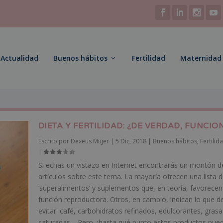
Actualidad
Buenos hábitos
Fertilidad
Maternidad
DIETA Y FERTILIDAD: ¿DE VERDAD, FUNCI
Escrito por
Dexeus Mujer
|
5 Dic, 2018
|
Buenos hábitos
,
Fertilid
|
Si echas un vistazo en Internet encontrarás un montón d
artículos sobre este tema. La mayoría ofrecen una lista 
‘superalimentos’ y suplementos que, en teoría, favorecen
función reproductora. Otros, en cambio, indican lo que d
evitar: café, carbohidratos refinados, edulcorantes, grasa
saturadas… Pero ¿hasta qué punto estos productos pue