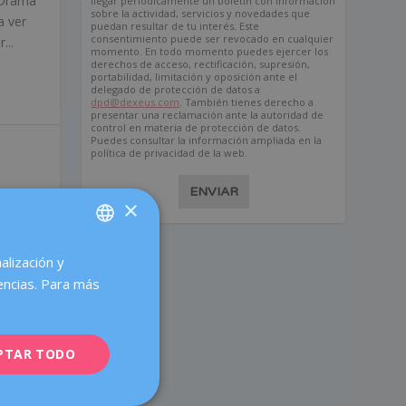
 ¡Drama
llegar periódicamente un boletín con información
sobre la actividad, servicios y novedades que
a ver
puedan resultar de tu interés. Este
consentimiento puede ser revocado en cualquier
...
momento. En todo momento puedes ejercer los
derechos de acceso, rectificación, supresión,
portabilidad, limitación y oposición ante el
delegado de protección de datos a
dpd@dexeus.com
. También tienes derecho a
presentar una reclamación ante la autoridad de
control en materia de protección de datos.
Puedes consultar la información ampliada en la
política de privacidad de la web.
ENVIAR
0
|
×
alización y
SPANISH
da,
encias. Para más
tuales
CATALÀ
ar de
ENGLISH
PTAR TODO
FRENCH
eor!:
DEUTSCH
enudo).