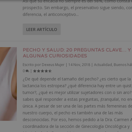
Así que su eficacia no siempre es del 98%, como consta 
prospecto. Sin embargo, el preservativo sigue siendo, co
diferencia, el anticonceptivo...
LEER ARTÍCULO
PECHO Y SALUD: 20 PREGUNTAS CLAVE… Y
ALGUNAS CURIOSIDADES
Escrito por
Dexeus Mujer
|
14 Nov, 2018
|
Actualidad
,
Buenos há
0
|
¿De qué depende el tamaño del pecho? ¿es cierto que la
lactancia los estropea? ¿qué diferencia hay entre un quist
tumor?, ¿qué es mejor utilizar sujetadores con o sin aro?
sabes qué responder a estas preguntas, ¡tranquila!, no er
única. A pesar de ser una de las partes más femeninas d
nuestro cuerpo, el pecho es también una de las más
desconocidas. Por eso, hemos pedido a la Dra. Carmen A
coordinadora de la sección de Ginecología Oncológica y