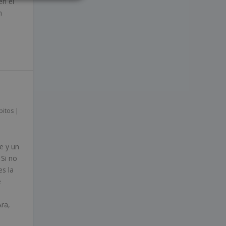
en el
ITALIANO
n
ESPAÑOL
bitos
|
e y un
 Si no
es la
e
ra,