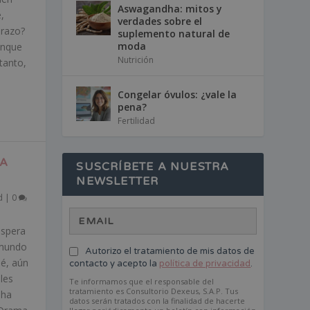
Aswagandha: mitos y
,
verdades sobre el
arazo?
suplemento natural de
moda
unque
Nutrición
tanto,
Congelar óvulos: ¿vale la
pena?
Fertilidad
HA
SUSCRÍBETE A NUESTRA
NEWSLETTER
d
|
0
espera
 mundo
Autorizo el tratamiento de mis datos de
ué, aún
contacto y acepto la
política de privacidad
.
les
Te informamos que el responsable del
tratamiento es Consultorio Dexeus, S.A.P. Tus
 ha
datos serán tratados con la finalidad de hacerte