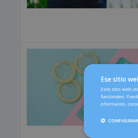
Ese sitio we
Este sitio web uti
funcionales. Pued
información, consu
CONFIGURAR