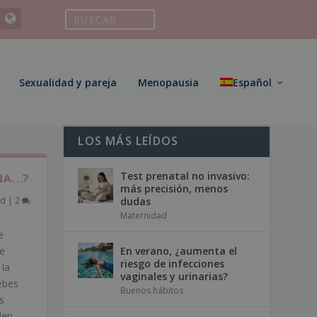
Sexualidad y pareja
Menopausia
Español
LOS MÁS LEÍDOS
Test prenatal no invasivo:
ONA…?
más precisión, menos
ad
|
2
dudas
Maternidad
e
de
En verano, ¿aumenta el
riesgo de infecciones
 la
vaginales y urinarias?
ebes
Buenos hábitos
s
den