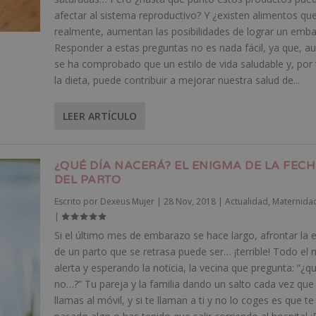
afectar al sistema reproductivo? Y ¿existen alimentos que
realmente, aumentan las posibilidades de lograr un emb
Responder a estas preguntas no es nada fácil, ya que, a
se ha comprobado que un estilo de vida saludable y, por 
la dieta, puede contribuir a mejorar nuestra salud de...
LEER ARTÍCULO
¿QUÉ DÍA NACERÁ? EL ENIGMA DE LA FEC
DEL PARTO
Escrito por
Dexeus Mujer
|
28 Nov, 2018
|
Actualidad
,
Maternida
|
Si el último mes de embarazo se hace largo, afrontar la 
de un parto que se retrasa puede ser… ¡terrible! Todo el
alerta y esperando la noticia, la vecina que pregunta: “¿q
no…?” Tu pareja y la familia dando un salto cada vez que 
llamas al móvil, y si te llaman a ti y no lo coges es que te