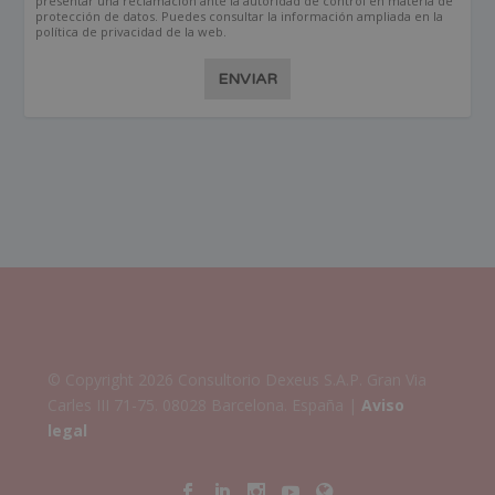
presentar una reclamación ante la autoridad de control en materia de
protección de datos. Puedes consultar la información ampliada en la
política de privacidad de la web.
ENVIAR
© Copyright 2026 Consultorio Dexeus S.A.P. Gran Via
Carles III 71-75. 08028 Barcelona. España |
Aviso
legal