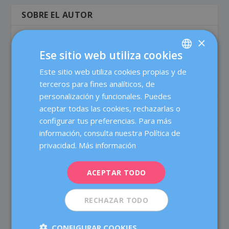
SOBRE EL AUTOR
×
Xus Murciano
Ese sitio web utiliza cookies
Responsable de la Unidad de Nutrición
Este sitio web utiliza cookies propias y de
SPANISH
terceros para fines analíticos, de
CATALÀ
personalización y funcionales. Puedes
ENGLISH
aceptar todas las cookies, rechazarlas o
ARTÍCULOS RELACIONADOS
configurar tus preferencias. Para más
FRENCH
información, consulta nuestra Política de
DEUTSCH
privacidad.
Más información
ITALIANO
ACEPTAR TODO
ESPAÑOL
RECHAZAR TODO
CONFIGURAR COOKIES