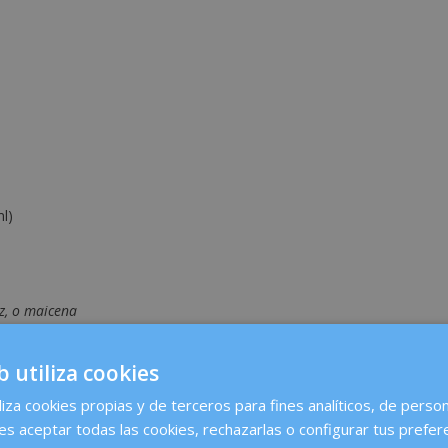
)
ml)
íz, o maicena
b utiliza cookies
 aceite y la pulpa del dátil triturada y remueve la mezcla hasta que s
liza cookies propias y de terceros para fines analíticos, de person
es aceptar todas las cookies, rechazarlas o configurar tus prefer
go más de harina hasta que quede un poco más firme (pero no mucha