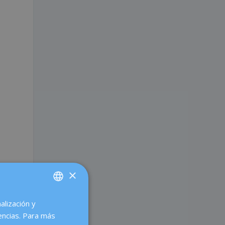
×
e
alización y
SPANISH
encias. Para más
CATALÀ