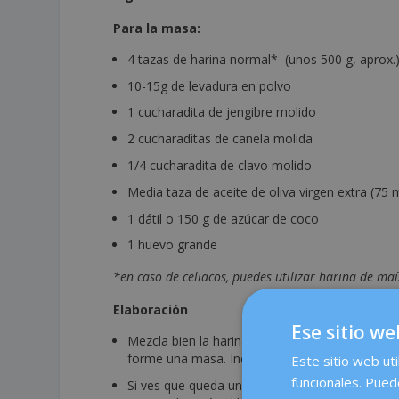
Para la masa:
4 tazas de harina normal* (unos 500 g, aprox.
10-15g de levadura en polvo
1 cucharadita de jengibre molido
2 cucharaditas de canela molida
1/4 cucharadita de clavo molido
Media taza de aceite de oliva virgen extra (75 
1 dátil o 150 g de azúcar de coco
1 huevo grande
*
en caso de celiacos, puedes utilizar harina de ma
Elaboración
Ese sitio we
Mezcla bien la harina con las especias. Añade el
forme una masa. Incorpora el huevo batido.
Este sitio web uti
funcionales. Pued
Si ves que queda un poco pegajosa, añade al