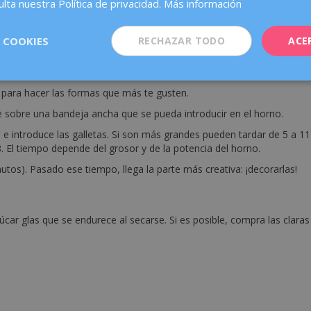
lta nuestra Política de privacidad.
Más información
ían quedar duras).
erre hermético y guárdala en un lugar fresco (pero no en la nevera) a
n poco más.
 COOKIES
RECHAZAR TODO
ACE
llo sobre papel de horno. Procura que no quede ni muy gruesa ni mu
s para hacer las formas que más te gusten.
ase sobre una bandeja ancha que se pueda introducir en el horno.
 e introduce las galletas. Si son más grandes pueden tardar de 5 a 11
. El tiempo depende del grosor y de la potencia del horno.
utos). Pasado ese tiempo, llega la parte más creativa: ¡decorarlas!
car glas que se endurece al secarse. Si es posible, compra las claras