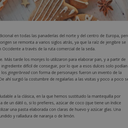
dicional en todas las panaderías del norte y del centro de Europa, per
igen se remonta a varios siglos atrás, ya que la raíz de jengibre se
n Occidente a través de la ruta comercial de la seda.
. Más tarde los monjes lo utilizaron para elaborar pan, y a partir de
 ingrediente difícil de conseguir, por lo que a esos dulces solo podían
, los
gingerbread
con forma de personajes fueron un invento de la
 De ahí surgió la costumbre de regalarlas a las visitas y poco a poco s
dable a la clásica, en la que hemos sustituido la mantequilla por
pa de un dátil o, si lo prefieres, azúcar de coco (que tiene un índice
ilizar una pasta elaborada con claras de huevo y azúcar glas. Una
undido y ralladura de naranja o de limón.