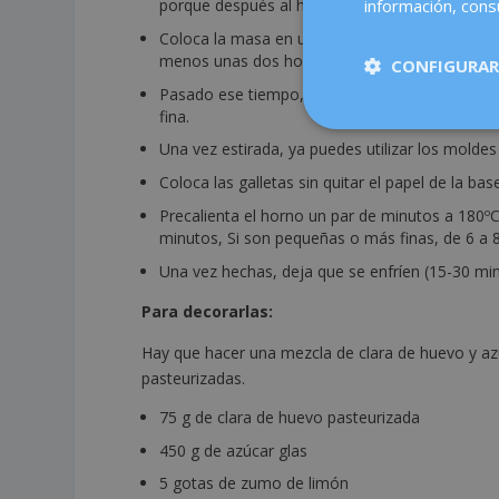
información, consu
porque después al hornearlas las galletas podr
Coloca la masa en una bolsa de plástico con ci
menos unas dos horas, aunque puede estar u
CONFIGURAR
Pasado ese tiempo, estira la masa con un rodi
fina.
Una vez estirada, ya puedes utilizar los molde
Coloca las galletas sin quitar el papel de la b
Precalienta el horno un par de minutos a 180ºC
minutos, Si son pequeñas o más finas, de 6 a 8
Una vez hechas, deja que se enfríen (15-30 min
Para decorarlas:
Hay que hacer una mezcla de clara de huevo y azú
pasteurizadas.
75 g de clara de huevo pasteurizada
450 g de azúcar glas
5 gotas de zumo de limón