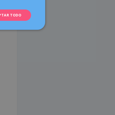
ENGLISH
l
PTAR TODO
FRENCH
y
DEUTSCH
ITALIANO
ESPAÑOL