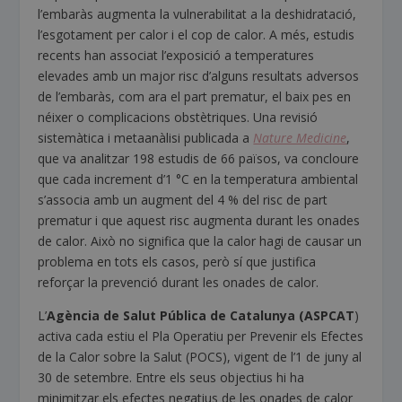
l’embaràs augmenta la vulnerabilitat a la deshidratació,
l’esgotament per calor i el cop de calor. A més, estudis
recents han associat l’exposició a temperatures
elevades amb un major risc d’alguns resultats adversos
de l’embaràs, com ara el part prematur, el baix pes en
néixer o complicacions obstètriques. Una revisió
sistemàtica i metaanàlisi publicada a
Nature Medicine
,
que va analitzar 198 estudis de 66 països, va concloure
que cada increment d’1 °C en la temperatura ambiental
s’associa amb un augment del 4 % del risc de part
prematur i que aquest risc augmenta durant les onades
de calor. Això no significa que la calor hagi de causar un
problema en tots els casos, però sí que justifica
reforçar la prevenció durant les onades de calor.
L’
Agència de Salut Pública de Catalunya (ASPCAT
)
activa cada estiu el Pla Operatiu per Prevenir els Efectes
de la Calor sobre la Salut (POCS), vigent de l’1 de juny al
30 de setembre. Entre els seus objectius hi ha
minimitzar els efectes negatius de les onades de calor