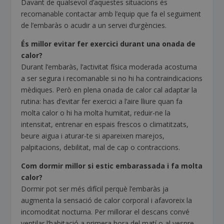
Davant de qualsevol d’aquestes situacions és
recomanable contactar amb l’equip que fa el seguiment
de l’embaràs o acudir a un servei d’urgències.
És millor evitar fer exercici durant una onada de
calor?
Durant l’embaràs, l’activitat física moderada acostuma
a ser segura i recomanable si no hi ha contraindicacions
mèdiques. Però en plena onada de calor cal adaptar la
rutina: has d’evitar fer exercici a l’aire lliure quan fa
molta calor o hi ha molta humitat, reduir-ne la
intensitat, entrenar en espais frescos o climatitzats,
beure aigua i aturar-te si apareixen marejos,
palpitacions, debilitat, mal de cap o contraccions.
Com dormir millor si estic embarassada i fa molta
calor?
Dormir pot ser més difícil perquè l’embaràs ja
augmenta la sensació de calor corporal i afavoreix la
incomoditat nocturna. Per millorar el descans convé
ventilar l’habitació a primera hora del matí o al vespre,