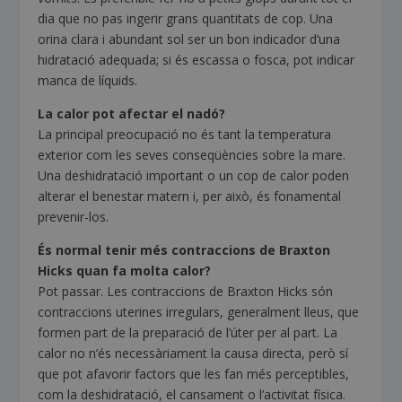
dia que no pas ingerir grans quantitats de cop. Una
orina clara i abundant sol ser un bon indicador d’una
hidratació adequada; si és escassa o fosca, pot indicar
manca de líquids.
La calor pot afectar el nadó?
La principal preocupació no és tant la temperatura
exterior com les seves conseqüències sobre la mare.
Una deshidratació important o un cop de calor poden
alterar el benestar matern i, per això, és fonamental
prevenir-los.
És normal tenir més contraccions de Braxton
Hicks quan fa molta calor?
Pot passar. Les contraccions de Braxton Hicks són
contraccions uterines irregulars, generalment lleus, que
formen part de la preparació de l’úter per al part. La
calor no n’és necessàriament la causa directa, però sí
que pot afavorir factors que les fan més perceptibles,
com la deshidratació, el cansament o l’activitat física.