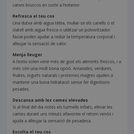
canvis bruscos en sortir a l’exterior.
Refresca el teu cos
Una dutxa amb aigua tèbia, mullar-se els canells o el
clatell amb aigua fresca o utilitzar un polvoritzador
facial poden ajudar a reduir la temperatura corporal i
alleujar la sensació de calor.
Menja lleuger
A l’estiu solen venir més de gust els aliments frescos, i a
més són una molt bona opció. Amanides, verdures,
fruites, iogurts naturals i proteïnes magres ajuden a
mantenir una bona hidratació sense fer digestions
pesades.
Descansa amb les cames elevades
Si al final del dia notes els turmells inflats, elevar les
cames durant uns minuts afavoreix el retorn venós i
ajuda a alleujar la sensació de pesadesa.
Escolta el teu cos