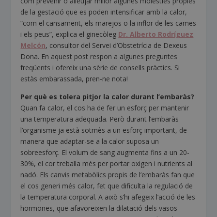
com prevenir o alleujar millor algunes molèsties pròpies
de la gestació que es poden intensificar amb la calor,
“com el cansament, els marejos o la inflor de les cames
i els peus”, explica el ginecòleg
Dr. Alberto Rodríguez
Melcón
, consultor del Servei d’Obstetrícia de Dexeus
Dona. En aquest post respon a algunes preguntes
freqüents i ofereix una sèrie de consells pràctics. Si
estàs embarassada, pren-ne nota!
Per què es tolera pitjor la calor durant l’embaràs?
Quan fa calor, el cos ha de fer un esforç per mantenir
una temperatura adequada. Però durant l’embaràs
l’organisme ja està sotmès a un esforç important, de
manera que adaptar-se a la calor suposa un
sobreesforç. El volum de sang augmenta fins a un 20-
30%, el cor treballa més per portar oxigen i nutrients al
nadó. Els canvis metabòlics propis de l’embaràs fan que
el cos generi més calor, fet que dificulta la regulació de
la temperatura corporal. A això s’hi afegeix l’acció de les
hormones, que afavoreixen la dilatació dels vasos