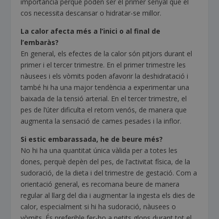
importància perquè poden ser el primer senyal que el
cos necessita descansar o hidratar-se millor.
La calor afecta més a l’inici o al final de
l’embaràs?
En general, els efectes de la calor són pitjors durant el
primer i el tercer trimestre. En el primer trimestre les
nàusees i els vòmits poden afavorir la deshidratació i
també hi ha una major tendència a experimentar una
baixada de la tensió arterial. En el tercer trimestre, el
pes de l’úter dificulta el retorn venós, de manera que
augmenta la sensació de cames pesades i la inflor.
Si estic embarassada, he de beure més?
No hi ha una quantitat única vàlida per a totes les
dones, perquè depèn del pes, de l’activitat física, de la
sudoració, de la dieta i del trimestre de gestació. Com a
orientació general, es recomana beure de manera
regular al llarg del dia i augmentar la ingesta els dies de
calor, especialment si hi ha sudoració, nàusees o
vòmits. És preferible fer-ho a petits glops durant tot el