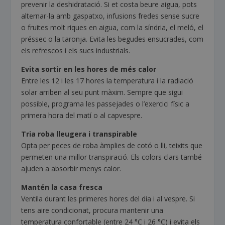
prevenir la deshidratació. Si et costa beure aigua, pots
alternar-la amb gaspatxo, infusions fredes sense sucre
o fruites molt riques en aigua, com la síndria, el meló, el
préssec o la taronja. Evita les begudes ensucrades, com
els refrescos i els sucs industrials.
Evita sortir en les hores de més calor
Entre les 12 i les 17 hores la temperatura i la radiació
solar arriben al seu punt màxim. Sempre que sigui
possible, programa les passejades o l’exercici físic a
primera hora del matí o al capvespre.
Tria roba lleugera i transpirable
Opta per peces de roba àmplies de cotó o lli, teixits que
permeten una millor transpiració. Els colors clars també
ajuden a absorbir menys calor.
Mantén la casa fresca
Ventila durant les primeres hores del dia i al vespre. Si
tens aire condicionat, procura mantenir una
temperatura confortable (entre 24 °C i 26 °C) i evita els