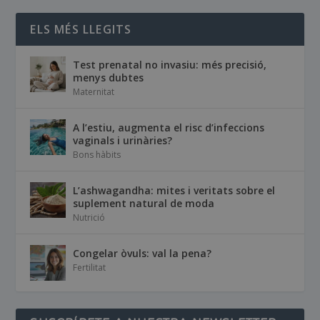
ELS MÉS LLEGITS
Test prenatal no invasiu: més precisió,
menys dubtes
Maternitat
A l’estiu, augmenta el risc d’infeccions
vaginals i urinàries?
Bons hàbits
L’ashwagandha: mites i veritats sobre el
suplement natural de moda
Nutrició
Congelar òvuls: val la pena?
Fertilitat