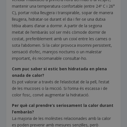
mantenir una temperatura confortable (entre 24º C i 26°
C), portar roba lleugera i transpirable, sopar de manera
lleugera, hidratar-se durant el dia i fer-se una dutxa
tèbia abans d’anar a dormir. A partir de la segona
meitat de l’embaràs sol ser més còmode dormir de
costat, preferiblement amb un coixí entre les cames o
sota l’abdomen. Si la calor provoca insomni persistent,
sensació d’ofec, marejos nocturns o un malestar
important, és recomanable consultar-ho.
Com puc saber si estic ben hidratada en plena
onada de calor?
Es pot valorar a través de l’elasticitat de la pell, l’estat
de les mucoses o la micció. Si l’orina és escassa i de
color fosc, convé augmentar la hidratació.
Per què cal prendre’s seriosament la calor durant
l’embaràs?
La majoria de les molèsties relacionades amb la calor
es poden prevenir amb mesures senzilles, però