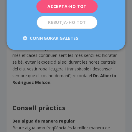
es mantinguin ben hidratades i que, quan s’hagin de
ACCEPTA-HO TOT
desplaçar en cotxe, hi pugin un cop l’aire condicionat
estigui en marxa i la temperatura de l’interior ja hagi
REBUTJA-HO TOT
baixat.
A l’estiu, també es pot gaudir de l’embaràs
CONFIGURAR GALETES
Les onades de calor obliguen a abaixar el ritme, però
no han d’impedir gaudir de l’embaràs. “Les mesures
més eficaces continuen sent les més senzilles: hidratar-
se bé, evitar l’exposició al sol durant les hores centrals
del dia, vestir roba lleugera i transpirable i descansar
sempre que el cos ho demani”, recorda el
Dr. Alberto
Rodríguez Melcón
.
Consell pràctics
Beu aigua de manera regular
Beure aigua amb freqüència és la millor manera de