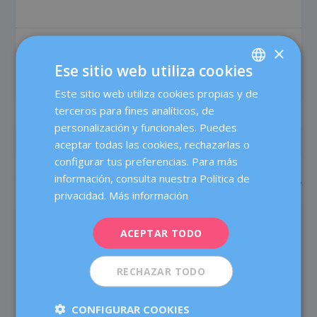
×
COMPARTIR:
VALORACIÓN:
Ese sitio web utiliza cookies
Este sitio web utiliza cookies propias y de
SPANISH
terceros para fines analíticos, de
CATALÀ
personalización y funcionales. Puedes
ENGLISH
ANTERIOR
SIGUIENTE
aceptar todas las cookies, rechazarlas o
configurar tus preferencias. Para más
FRENCH
¿Por qué se ha retirado el
Padres a los 50, ¿cuál es el
información, consulta nuestra Política de
Essure?
límite biológico para ellos?
DEUTSCH
privacidad.
Más información
ITALIANO
SOBRE EL AUTOR
ACEPTAR TODO
ESPAÑOL
RECHAZAR TODO
CONFIGURAR COOKIES