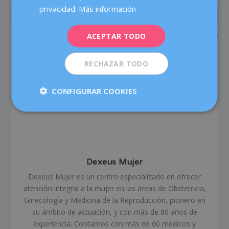
DEUTSCH
privacidad.
Más información
ANTERIOR
SIGUIENTE
ITALIANO
ACEPTAR TODO
Familias monoparentales:
DIU Hormonal Ventajas y
ESPAÑOL
cada vez, ¿más?
Desventajas: Guía
Completa | Dexeus
RECHAZAR TODO
SOBRE EL AUTOR
CONFIGURAR COOKIES
Dexeus Mujer
Dexeus Mujer es un centro especializado en ofrecer
atención integral a la mujer en las áreas de Obstetricia,
Ginecología y Medicina de la Reproducción, pionero en
su ámbito de actuación, y con más de 80 años de
experiencia. Contamos con más de 60 médicos y