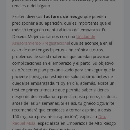
renales o del hígado.
Existen diversos
factores de riesgo
que pueden
predisponer a su aparición, que es importante que el
médico tenga en cuenta al inicio del embarazo. En
Dexeus Mujer contamos con una
Unidad de
Asesoramiento Pregestacional
que se aconseja en el
caso de que tengas hipertensión crónica u otros
problemas de salud maternos que puedan provocar
complicaciones en el embarazo y el parto. Su objetivo
es ofrecer un plan personalizado para conseguir que la
paciente consiga un estado de salud óptimo antes de
quedarse embarazada. “Hoy en día, además, existe un
test en primer trimestre que permite saber si tienes
riesgo de desarrollar una preeclampsia precoz, es decir,
antes de las 34 semanas. Si es así, tu ginécologo/a” te
recomendará que empieces a tomar aspirina a dosis
150 mg para prevenir su aparición”, explica la
Dra.
Raquel Mula
, especialista en Embarazos de Alto Riesgo
y medicina fetal de Dexeus Mujer.