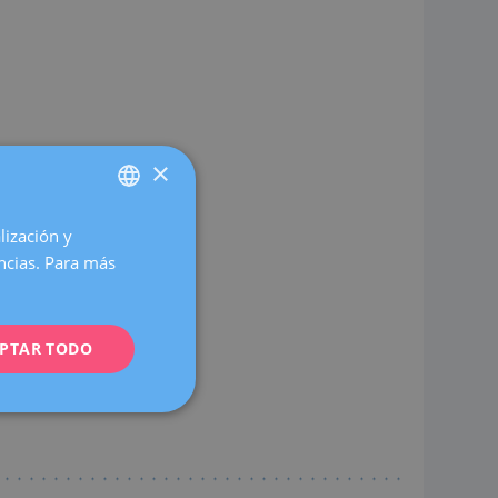
×
lización y
SPANISH
encias. Para más
CATALÀ
ENGLISH
PTAR TODO
FRENCH
 IACES Madrid.
DEUTSCH
ITALIANO
ESPAÑOL