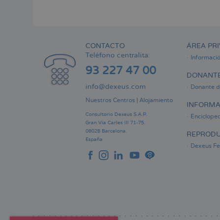
Menú
lateral
principal
CONTACTO
ÁREA PRI
Teléfono centralita:
Informaci
93 227 47 00
DONANTE
info@dexeus.com
Donante d
Nuestros Centros
|
Alojamiento
INFORMA
Consultorio Dexeus S.A.P.
Encicloped
Gran Via Carles III 71-75.
08028 Barcelona.
REPRODU
España
Dexeus Fer