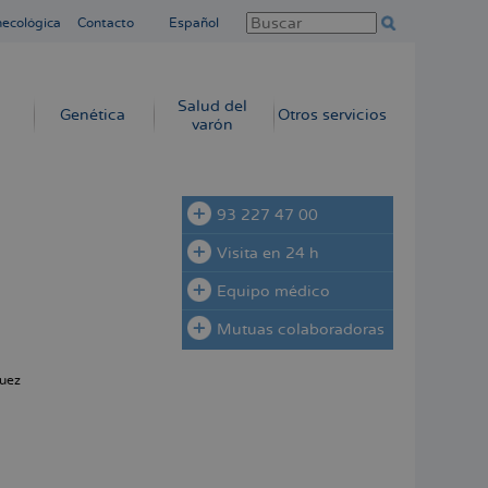
necológica
Contacto
Español
Salud del
Genética
Otros servicios
varón
93 227 47 00
Visita en 24 h
Equipo médico
Mutuas colaboradoras
uez