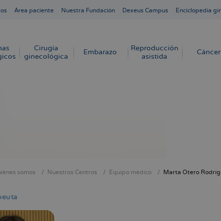
ros
Área paciente
Nuestra Fundación
Dexeus Campus
Enciclopedia gi
mas
Cirugía
Reproducción
Embarazo
Cáncer
gicos
ginecológica
asistida
iénes somos
Nuestros Centros
Equipo médico
Marta Otero Rodríg
cribir
s
peuta