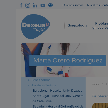
Pasar
Quiénes somos
Nuestros Cent
al
Navegación
contenido
superior
principal
cabecera
Proble
Navegación
Ginecología
ginecoló
principal
Marta Otero Rodríguez
Quiénes somos
Menú
Inicio
Qu
Nuestros Centros
Sobres
lateral
Barcelona - Hospital Univ. Dexeus
enlace
cabecera
Sant Cugat - Hospital Univ. General
Fisiotera
de
de Catalunya
ayuda
Sabadell - Hospital QuirónSalud del