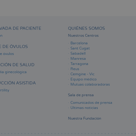
VADA DE PACIENTE
QUIÉNES SOMOS
ón
Nuestros Centros
Barcelona
 DE ÓVULOS
Sant Cugat
Sabadell
e óvulos
Manresa
Tarragona
CIÓN DE SALUD
Reus
ia ginecológica
Cemgine - Vic
Equipo médico
CCIÓN ASISTIDA
Mutuas colaboradoras
tility
Sala de prensa
Comunicados de prensa
Últimas noticias
Nuestra Fundación