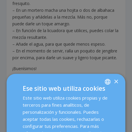
fresquito.
– En un mortero macha una hojita o dos de albahaca
pequeñas y añádelas a la mezcla. Más no, porque
puede darle un toque amargo.
– En función de la licuadora que utilices, puedes colar la
mezcla resultante.
– Añade el agua, para que quede menos espeso.
– En el momento de servir, ralla un poquito de jengibre
por encima, para darle un suave y ligero toque picante.
¡Buenísimos!
×
Ese sitio web utiliza cookies
Este sitio web utiliza cookies propias y de
SPANISH
terceros para fines analíticos, de
CATALÀ
COMPARTIR:
VALORACIÓN:
personalización y funcionales. Puedes
ENGLISH
aceptar todas las cookies, rechazarlas o
configurar tus preferencias. Para más
FRENCH