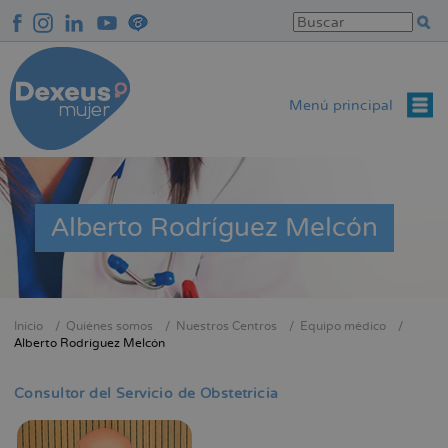
Pasar
al
contenido
principal
Menú principal
Alberto Rodríguez Melcón
Inicio
Quiénes somos
Nuestros Centros
Equipo médico
Sobrescribir
Alberto Rodríguez Melcón
enlaces
de
Consultor del Servicio de Obstetricia
ayuda
a