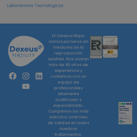
Laboratorios Tecnológicos
En Dexeus Mujer
somos pioneros en
medicina de la
reproducción
asistida. Nos avalan
más de 80 años de
experiencia y
contamos con un
equipo de
profesionales
altamente
cualificado y
especializado.
Cumplimos los más
estrictos controles
de calidad en todos
nuestros
tratamientos.