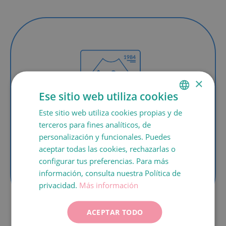
×
Ese sitio web utiliza cookies
1984
Este sitio web utiliza cookies propias y de
SPANISH
terceros para fines analíticos, de
En 1984, nació en España el primer bebé
CATALÀ
personalización y funcionales. Puedes
por fecundación
in vitro
en nuestro centro
ENGLISH
aceptar todas las cookies, rechazarlas o
y en 1988 se llevó a cabo el primer
configurar tus preferencias. Para más
FRANÇAIS
tratamiento de donación de óvulos en
información, consulta nuestra Política de
España, que culminó con el nacimiento de
ITALIANO
privacidad.
Más información
mellizos.
DEUTSCH
ACEPTAR TODO
ESPAÑOL