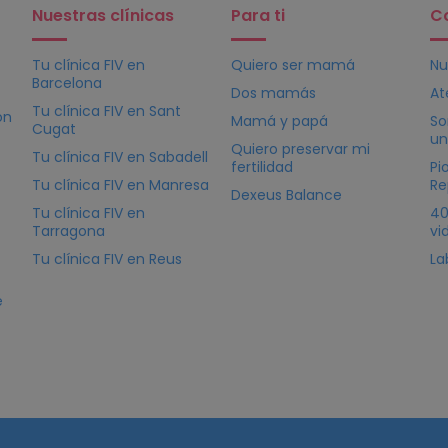
Nuestras clínicas
Para ti
C
Tu clínica
FIV
en
Quiero ser mamá
Nu
Barcelona
Dos mamás
At
Tu clínica
FIV
en Sant
ón
Mamá y papá
So
Cugat
un
Quiero preservar mi
Tu clínica
FIV
en Sabadell
fertilidad
Pi
Tu clínica
FIV
en Manresa
Re
Dexeus Balance
Tu clínica
FIV
en
40
Tarragona
vi
Tu clínica
FIV
en Reus
La
e