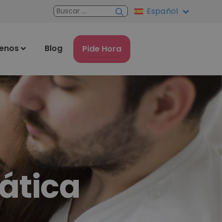
Español
enos
Blog
Pide Hora
ática