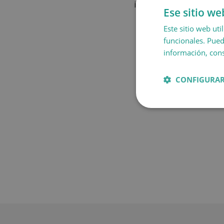
inferior al 4% (criterio
Ese sitio we
Este sitio web uti
funcionales. Pued
información, cons
CONFIGURAR