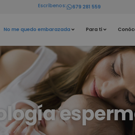
Escríbenos:
679 281 559
No me quedo embarazada
Para ti
Conóc
ología esperm