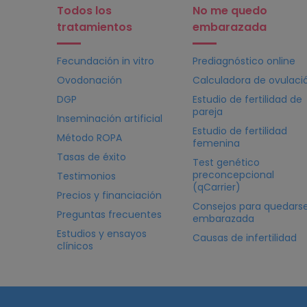
Todos los
No me quedo
tratamientos
embarazada
Fecundación in vitro
Prediagnóstico online
Ovodonación
Calculadora de ovulaci
DGP
Estudio de fertilidad de
pareja
Inseminación artificial
Estudio de fertilidad
Método ROPA
femenina
Tasas de éxito
Test genético
preconcepcional
Testimonios
(qCarrier)
Precios y financiación
Consejos para quedars
Preguntas frecuentes
embarazada
Estudios y ensayos
Causas de infertilidad
clínicos