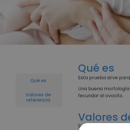
Qué es
Esta prueba sirve par
Qué es
Una buena morfología 
Valores de
fecundar el ovocito.
referencia
Valores d
Se considera que una