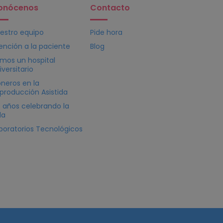
onócenos
Contacto
estro equipo
Pide hora
ención a la paciente
Blog
mos un hospital
iversitario
oneros en la
producción Asistida
 años celebrando la
da
boratorios Tecnológicos