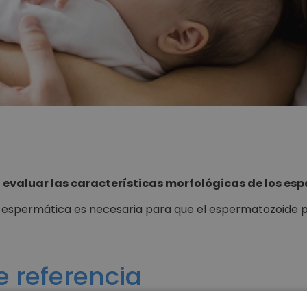
a
evaluar las características morfológicas de los e
espermática es necesaria para que el espermatozoide p
e referencia
 muestra presenta teratozoospermia cuando el número 