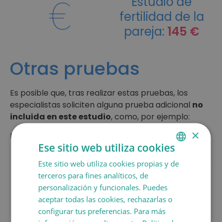
Estudio de
fertilidad de la
pareja:
145 €
Otras pruebas
Es posible que, tras realizar estas pruebas, los
especialistas soliciten alguna prueba adicional
no
incluida en este estudio
, como, por ejemplo:
×
Para la mujer
Ese sitio web utiliza cookies
Citología
y exploración física completa
Este sitio web utiliza cookies propias y de
SPANISH
(exploración mamaria y tacto vaginal): solo se
terceros para fines analíticos, de
lleva a cabo si la paciente no ha realizado una
CATALÀ
personalización y funcionales. Puedes
revisión ginecológica anterior a un año que
ENGLISH
aceptar todas las cookies, rechazarlas o
incluya una citología y pueda facilitarla.
configurar tus preferencias. Para más
Histerosalpingografía /
FRANÇAIS