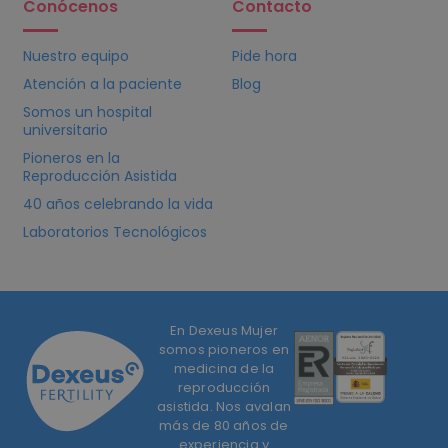
Conócenos
Contacto
Nuestro equipo
Pide hora
Atención a la paciente
Blog
Somos un hospital
universitario
Pioneros en la
Reproducción Asistida
40 años celebrando la vida
Laboratorios Tecnológicos
En Dexeus Mujer
somos pioneros en
medicina de la
reproducción
asistida. Nos avalan
más de 80 años de
experiencia y