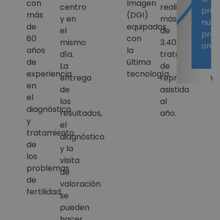
con
Imagen
centro
realiza
pru
más
(DGI)
y en
más
nues
de
equipados
el
de
pred
80
con
mismo
3.400
onli
años
la
día.
tratamientos
de
última
La
de
experiencia
tecnología.
entrega
reproducción
en
de
asistida
el
los
al
diagnóstico
resultados,
año.
y
el
tratamiento
diagnóstico
de
y la
los
visita
problemas
de
de
valoración
fertilidad.
se
pueden
hacer