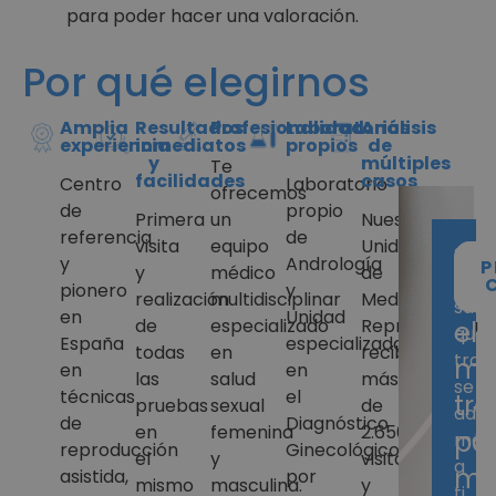
para poder hacer una valoración.
Por qué elegirnos
Amplia
Resultados
Profesionalidad
Laboratorios
Análisis
experiencia
inmediatos
propios
de
y
múltiples
Te
facilidades
casos
Centro
Laboratorio
ofrecemos
de
propio
Primera
un
Nuestra
referencia
de
visita
equipo
Unidad
¿C
Si
y
Andrología
P
P
y
médico
de
no
pionero
y
es
realización
multidisciplinar
Medicina
sabe
en
Unidad
de
especializado
Reproductiva
el
qué
España
especializada
todas
en
recibe
trat
me
en
en
las
salud
más
se
técnicas
el
tr
pruebas
sexual
de
ada
de
Diagnóstico
en
femenina
2.650
pa
más
reproducción
Ginecológico
el
y
visitas
a
mí
asistida,
por
mismo
masculina.
y
ti,