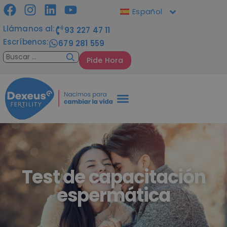
Español
Llámanos al:
93 227 47 11
Escríbenos:
679 281 559
Pide Hora
Test de capacitación
espermática