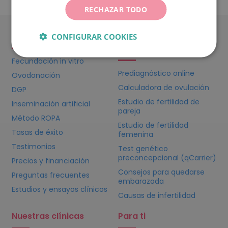
RECHAZAR TODO
Todos los tratamientos
No me quedo
CONFIGURAR COOKIES
embarazada
Fecundación in vitro
Prediagnóstico online
Ovodonación
Calculadora de ovulación
DGP
Estudio de fertilidad de
Inseminación artificial
pareja
Método ROPA
Estudio de fertilidad
Tasas de éxito
femenina
Testimonios
Test genético
preconcepcional (qCarrier)
Precios y financiación
Consejos para quedarse
Preguntas frecuentes
embarazada
Estudios y ensayos clínicos
Causas de infertilidad
Nuestras clínicas
Para ti