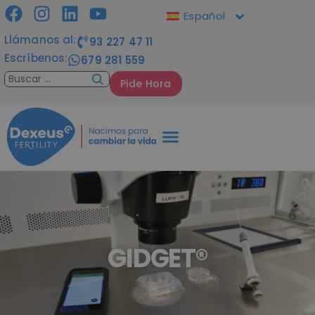
Español
Llámanos al:
93 227 47 11
Escríbenos:
679 281 559
Pide Hora
GIDGET®