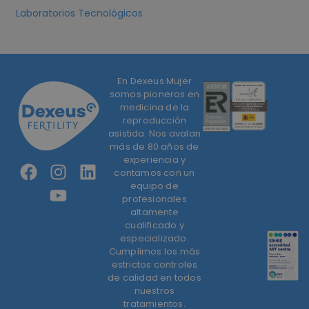
Laboratorios Tecnológicos
En Dexeus Mujer
somos pioneros en
medicina de la
reproducción
asistida. Nos avalan
más de 80 años de
experiencia y
contamos con un
equipo de
profesionales
altamente
cualificado y
especializado.
Cumplimos los más
estrictos controles
de calidad en todos
nuestros
tratamientos.