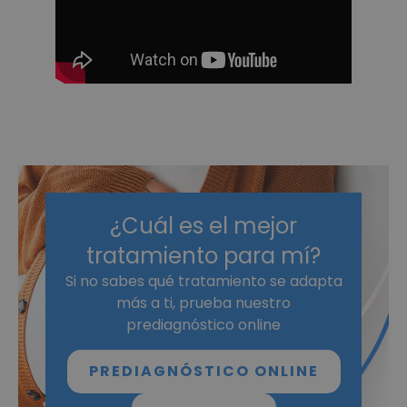
¿Cuál es el mejor
tratamiento para mí?
Si no sabes qué tratamiento se adapta
más a ti, prueba nuestro
prediagnóstico online
PREDIAGNÓSTICO ONLINE