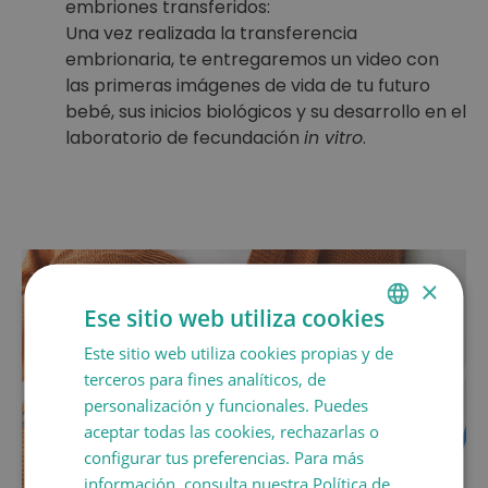
embriones transferidos:
Una vez realizada la transferencia
embrionaria, te entregaremos un video con
las primeras imágenes de vida de tu futuro
bebé, sus inicios biológicos y su desarrollo en el
laboratorio de fecundación
in vitro
.
×
Ese sitio web utiliza cookies
¿Cuál es el mejor
tratamiento para mí?
Este sitio web utiliza cookies propias y de
SPANISH
terceros para fines analíticos, de
Si no sabes qué tratamiento se adapta
CATALÀ
personalización y funcionales. Puedes
más a ti, prueba nuestro
ENGLISH
aceptar todas las cookies, rechazarlas o
prediagnóstico online
configurar tus preferencias. Para más
FRANÇAIS
información, consulta nuestra Política de