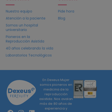
Nuestro equipo
Pide hora
Atención a la paciente
Blog
Somos un hospital
universitario
Pioneros en la
Reproducción Asistida
40 años celebrando la vida
Laboratorios Tecnológicos
En Dexeus Mujer
somos pioneros en
medicina de la
reproducción
asistida. Nos avalan
más de 80 años de
experiencia y