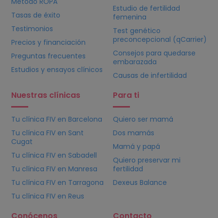
Método ROPA
Estudio de fertilidad
Tasas de éxito
femenina
Testimonios
Test genético
preconcepcional (qCarrier)
Precios y financiación
Consejos para quedarse
Preguntas frecuentes
embarazada
Estudios y ensayos clínicos
Causas de infertilidad
Nuestras clínicas
Para ti
Tu clínica
FIV
en Barcelona
Quiero ser mamá
Tu clínica
FIV
en Sant
Dos mamás
Cugat
Mamá y papá
Tu clínica
FIV
en Sabadell
Quiero preservar mi
Tu clínica
FIV
en Manresa
fertilidad
Tu clínica
FIV
en Tarragona
Dexeus Balance
Tu clínica
FIV
en Reus
Conócenos
Contacto