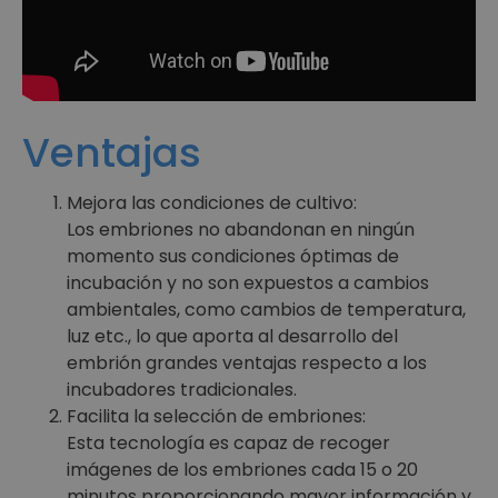
hasta el estadio de blastocisto (D3-D5).
Embryoscope™: Cultivo ininterrumpido y
Monitorización dinámica de los embriones.
Ventajas
Mejora las condiciones de cultivo:
Los embriones no abandonan en ningún
momento sus condiciones óptimas de
incubación y no son expuestos a cambios
ambientales, como cambios de temperatura,
luz etc., lo que aporta al desarrollo del
embrión grandes ventajas respecto a los
incubadores tradicionales.
Facilita la selección de embriones:
Esta tecnología es capaz de recoger
imágenes de los embriones cada 15 o 20
minutos proporcionando mayor información y