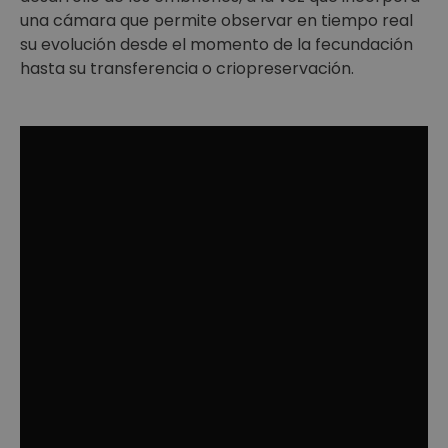
una cámara que permite observar en tiempo real
su evolución desde el momento de la fecundación
hasta su transferencia o criopreservación.
Qué es la
MDE
Es un método de cultivo y selección embrionaria
que incorpora un sistema de captación de
imágenes.
Fecundación y desarrollo embrionario hasta el
tercer día de cultivo In Vitro (D0-D3).
Embryoscope™: Cultivo ininterrumpido y
Monitorización dinámica de los embriones.
Monitorización dinámica del desarrollo embrionario