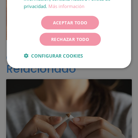
PREDIAGNÓSTICO ONLINE
ITALIANO
privacidad.
Más información
DEUTSCH
PEDIR CITA
ACEPTAR TODO
ESPAÑOL
RECHAZAR TODO
Contenido
CONFIGURAR COOKIES
Relacionado