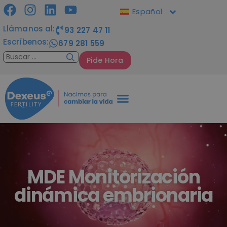
Español
Llámanos al:
93 227 47 11
Escríbenos:
679 281 559
Pide Hora
MDE Monitorización
dinámica embrionaria