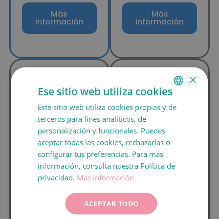
Más
Más
información
información
×
FINALIZADO
FINALIZADO
Ese sitio web utiliza cookies
Ensayo
Ensayo
Este sitio web utiliza cookies propias y de
SPANISH
terceros para fines analíticos, de
clínico
clínico TT
CATALÀ
personalización y funcionales. Puedes
Duo Stim
Transport
ENGLISH
aceptar todas las cookies, rechazarlas o
configurar tus preferencias. Para más
FRANÇAIS
< 40 años
18 – 40 años
información, consulta nuestra Política de
ITALIANO
El objetivo es el de
El objetivo es
privacidad.
Más información
mejorar la
valorar si realizar un
DEUTSCH
respuesta a los
pretratamiento con
ACEPTAR TODO
ESPAÑOL
tratamientos de
testosterona en gel