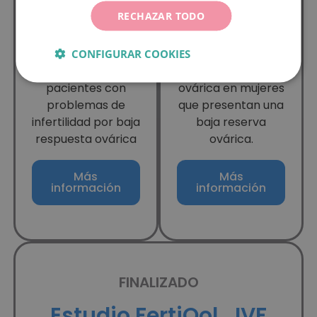
estimulación
sobre la piel, puede
RECHAZAR TODO
ovárica y, por tanto,
mejorar la
las probabilidades
respuesta al
de lograr un
tratamiento de
CONFIGURAR COOKIES
embarazo, en
estimulación
pacientes con
ovárica en mujeres
problemas de
que presentan una
infertilidad por baja
baja reserva
respuesta ovárica
ovárica.
Más
Más
información
información
FINALIZADO
Estudio FertiQol_IVF