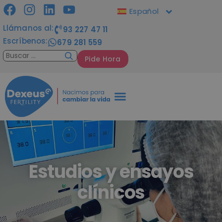
Español
Llámanos al:
93 227 47 11
Escríbenos:
679 281 559
Pide Hora
Estudios y ensayos
clínicos