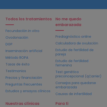
Todos los tratamientos
No me quedo
embarazada
Fecundación in vitro
Prediagnóstico online
Ovodonación
Calculadora de ovulación
DGP
Estudio de fertilidad de
Inseminación artificial
pareja
Método ROPA
Estudio de fertilidad
Tasas de éxito
femenina
Testimonios
Test genético
preconcepcional (qCarrier)
Precios y financiación
Consejos para quedarse
Preguntas frecuentes
embarazada
Estudios y ensayos clínicos
Causas de infertilidad
Nuestras clínicas
Para ti