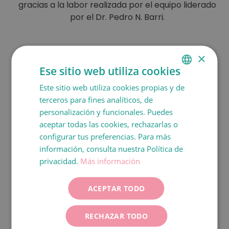
gracias a la labor realizada por el equipo liderado
por el Dr. Pedro N. Barri.
×
Ese sitio web utiliza cookies
Este sitio web utiliza cookies propias y de
SPANISH
terceros para fines analíticos, de
CATALÀ
personalización y funcionales. Puedes
ENGLISH
aceptar todas las cookies, rechazarlas o
configurar tus preferencias. Para más
FRANÇAIS
información, consulta nuestra Política de
ITALIANO
privacidad.
Más información
DEUTSCH
ACEPTAR TODO
ESPAÑOL
RECHAZAR TODO