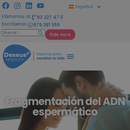
Español
Llámanos al:
93 227 47 11
Escríbenos:
679 281 559
Pide Hora
Fragmentación del ADN
espermático