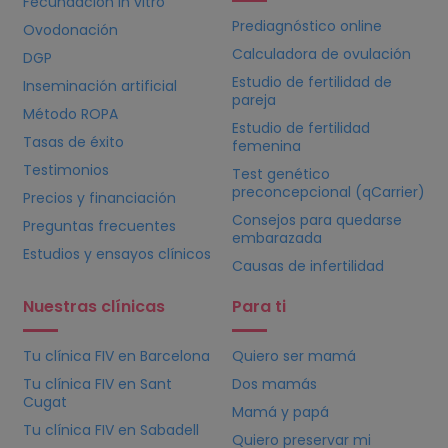
Fecundación in vitro
Prediagnóstico online
Ovodonación
Calculadora de ovulación
DGP
Estudio de fertilidad de
Inseminación artificial
pareja
Método ROPA
Estudio de fertilidad
Tasas de éxito
femenina
Testimonios
Test genético
preconcepcional (qCarrier)
Precios y financiación
Consejos para quedarse
Preguntas frecuentes
embarazada
Estudios y ensayos clínicos
Causas de infertilidad
Nuestras clínicas
Para ti
Tu clínica
FIV
en Barcelona
Quiero ser mamá
Tu clínica
FIV
en Sant
Dos mamás
Cugat
Mamá y papá
Tu clínica
FIV
en Sabadell
Quiero preservar mi