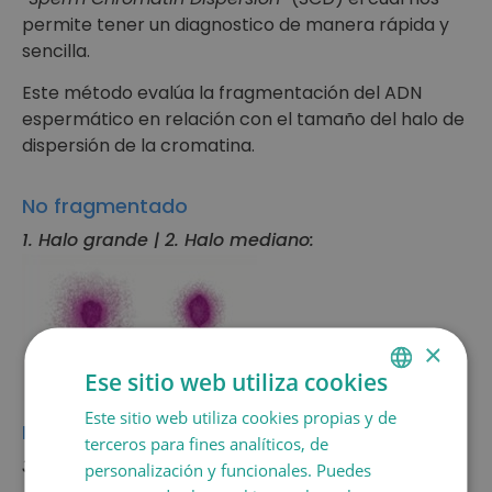
permite tener un diagnostico de manera rápida y
sencilla.
Este método evalúa la fragmentación del ADN
espermático en relación con el tamaño del halo de
dispersión de la cromatina.
No fragmentado
1. Halo grande | 2. Halo mediano:
×
Ese sitio web utiliza cookies
Este sitio web utiliza cookies propias y de
SPANISH
Fragmentado
terceros para fines analíticos, de
CATALÀ
3. Halo pequeño | 4. Sin halo | 5. Degradado:
personalización y funcionales. Puedes
ENGLISH