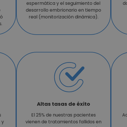
espermática y el seguimiento del
d
e
desarrollo embrionario en tiempo
nó
real (monitorización dinámica).
s.
Altas tasas de éxito
s
El 25% de nuestras pacientes
Ad
 y
vienen de tratamientos fallidos en