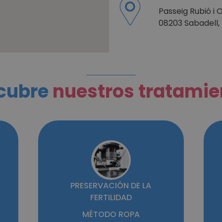
Passeig Rubió i O
08203 Sabadell,
cubre
nuestros tratamie
PRESERVACIÓN DE LA
FERTILIDAD
MÉTODO ROPA