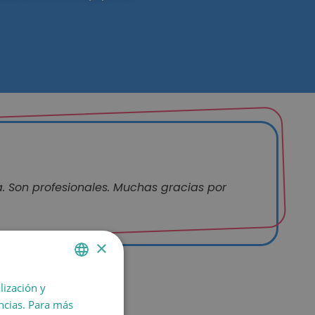
. Son profesionales. Muchas gracias por
×
lización y
SPANISH
encias. Para más
CATALÀ