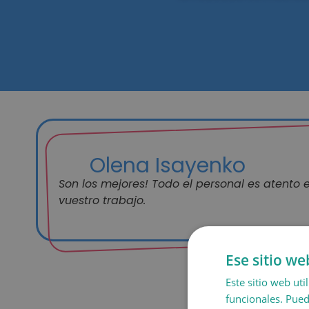
Olena Isayenko
Son los mejores! Todo el personal es atento
vuestro trabajo.
Ese sitio we
Este sitio web uti
funcionales. Pued