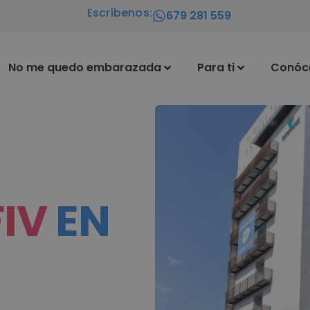
Escríbenos:
679 281 559
No me quedo embarazada
Para ti
Conóc
FIV
EN