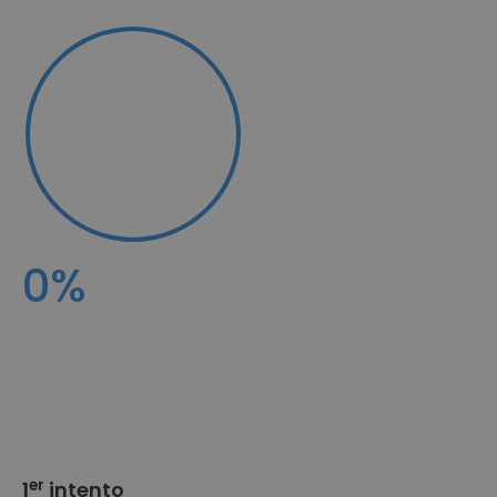
0
%
er
1
intento