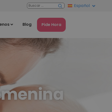
Español
enos
Blog
Pide Hora
femenina