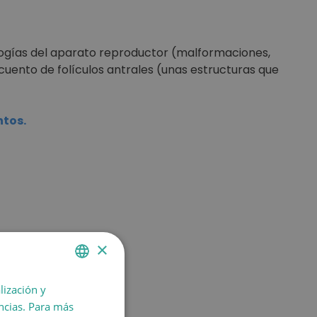
ogías del aparato reproductor (malformaciones,
ecuento de folículos antrales (unas estructuras que
ntos.
×
lización y
SPANISH
encias. Para más
CATALÀ