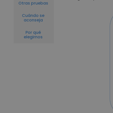
Otras pruebas
Cuándo se
aconseja
Por qué
elegirnos