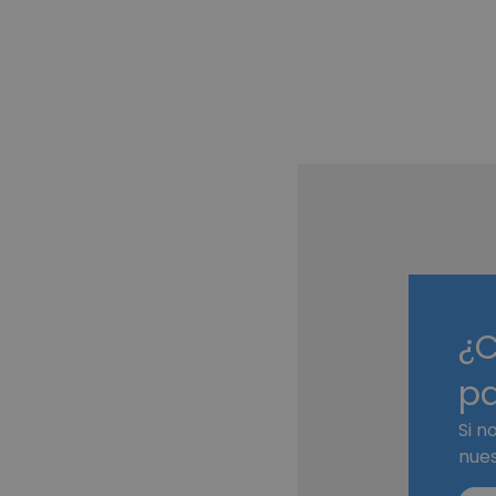
¿C
pa
Si n
nues