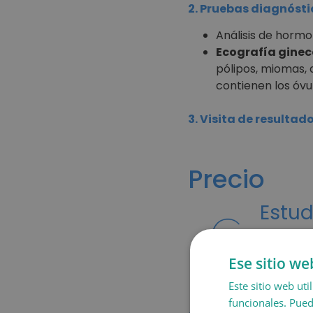
2. Pruebas diagnósti
Análisis de hormo
Ecografía ginec
pólipos, miomas, 
contienen los óv
3. Visita de resulta
Precio
Estud
Ese sitio we
Este sitio web uti
funcionales. Pued