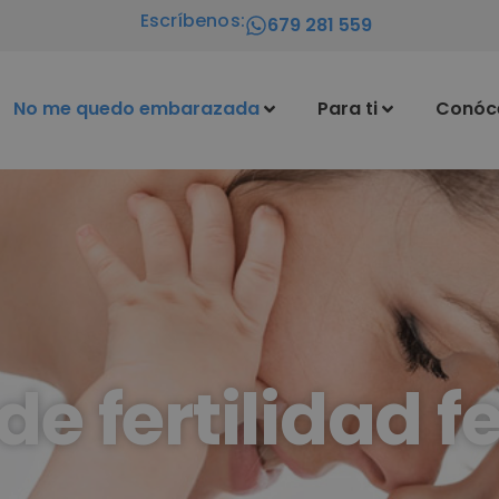
Escríbenos:
679 281 559
No me quedo embarazada
Para ti
Conóc
 de fertilidad 