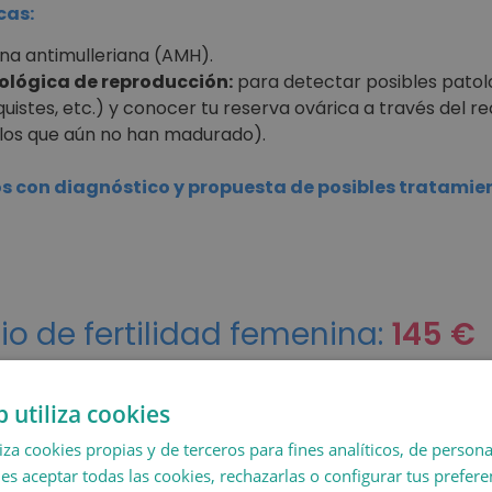
cas:
na antimulleriana (AMH).
ológica de reproducción:
para detectar posibles patol
quistes, etc.) y conocer tu reserva ovárica a través del r
ulos que aún no han madurado).
dos con diagnóstico y propuesta de posibles tratamie
io de fertilidad femenina:
145 €
b utiliza cookies
liza cookies propias y de terceros para fines analíticos, de persona
es aceptar todas las cookies, rechazarlas o configurar tus prefer