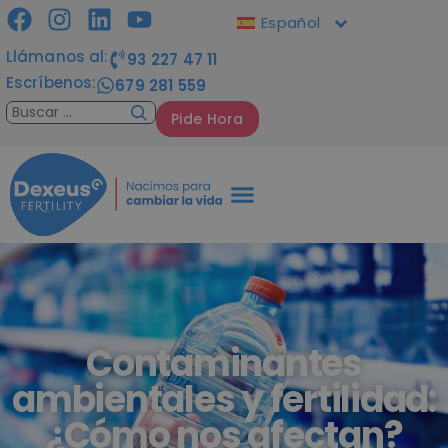
Español
Llámanos al:
93 227 47 11
Escríbenos:
679 281 559
Pide Hora
Contaminantes
ambientales y fertilidad:
¿Cómo nos afectan?