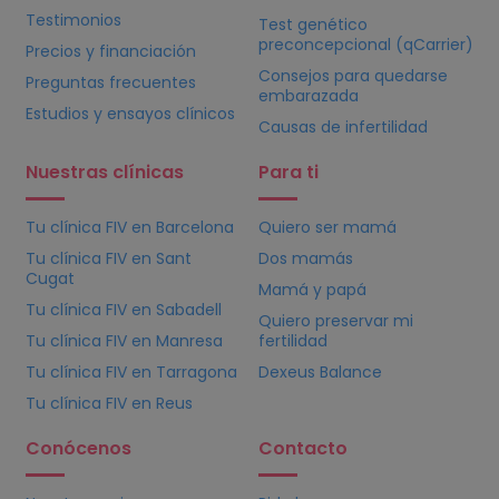
Testimonios
Test genético
preconcepcional (qCarrier)
Precios y financiación
Consejos para quedarse
Preguntas frecuentes
embarazada
Estudios y ensayos clínicos
Causas de infertilidad
Nuestras clínicas
Para ti
Tu clínica
FIV
en Barcelona
Quiero ser mamá
Tu clínica
FIV
en Sant
Dos mamás
Cugat
Mamá y papá
Tu clínica
FIV
en Sabadell
Quiero preservar mi
Tu clínica
FIV
en Manresa
fertilidad
Tu clínica
FIV
en Tarragona
Dexeus Balance
Tu clínica
FIV
en Reus
Conócenos
Contacto