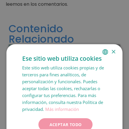
leemos en los comentarios.
Contenido
Relacionado
×
Ese sitio web utiliza cookies
Este sitio web utiliza cookies propias y de
SPANISH
terceros para fines analíticos, de
CATALÀ
personalización y funcionales. Puedes
ENGLISH
aceptar todas las cookies, rechazarlas o
configurar tus preferencias. Para más
FRANÇAIS
información, consulta nuestra Política de
ITALIANO
privacidad.
Más información
El
boom
de los nuevos
DEUTSCH
medicamentos para perder peso
ACEPTAR TODO
ESPAÑOL