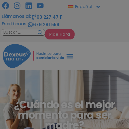
Español
Llámanos al:
93 227 47 11
Escríbenos:
679 281 559
Pide Hora
¿Cuándo es el mejor
momento para ser
madre?