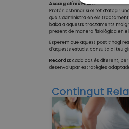
Assaig clínic PEARL
Pretén esbrinar si el fet d’afegir 
que s’administra en els tractaments
baixa a aquests tractaments malgr
present de manera fisiològica en el 
Esperem que aquest post t’hagi resu
d’aquests estudis, consulta al teu
Recorda:
cada cas és diferent, pe
desenvolupar estratègies adaptades
Contingut Rel