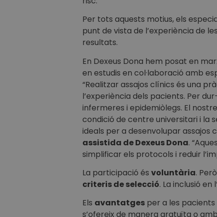
risc.
Per tots aquests motius, els especi
punt de vista de l’experiència de l
resultats.
En Dexeus Dona hem posat en mar
en estudis en col·laboració amb espec
“Realitzar assajos clínics és una pr
l’experiència dels pacients. Per du
infermeres i epidemiòlegs. El nostre
condició de centre universitari i l
ideals per a desenvolupar assajos cl
assistida de Dexeus Dona
. “Aque
simplificar els protocols i reduir l’
La participació és
voluntària
. Per
criteris de selecció
. La inclusió e
Els
avantatges
per a les pacients
s’ofereix de manera gratuïta o amb p