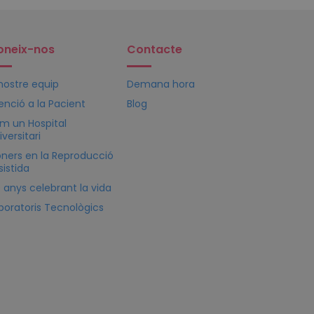
oneix-nos
Contacte
 nostre equip
Demana hora
enció a la Pacient
Blog
m un Hospital
iversitari
oners en la Reproducció
sistida
 anys celebrant la vida
boratoris Tecnològics