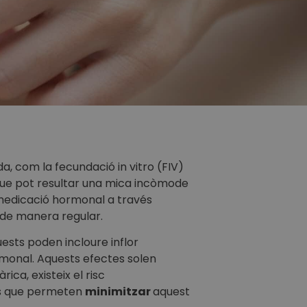
a, com la fecundació in vitro (FIV)
a que pot resultar una mica incòmode
a medicació hormonal a través
s de manera regular.
uests poden incloure inflor
ormonal. Aquests efectes solen
ca, existeix el risc
es que permeten
minimitzar
aquest