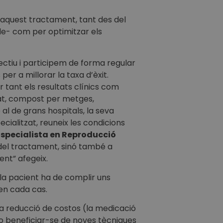
aquest tractament, tant des del
ode- com per optimitzar els
ctiu i participem de forma regular
per a millorar la taxa d’èxit.
 tant els resultats clínics com
cat, compost per metges,
al de grans hospitals, la seva
cialitzat, reuneix les condicions
e
specialista en Reproducció
s del tractament, sinó també a
ent” afegeix.
 la pacient ha de complir uns
 en cada cas.
na reducció de costos (la medicació
s o beneficiar-se de noves tècniques