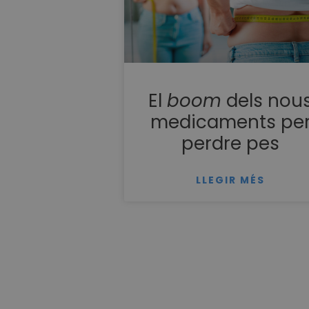
El
boom
dels nou
medicaments pe
perdre pes
LLEGIR MÉS