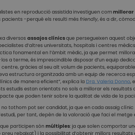
alistes en reproducció assistida investiguen com
millorar
es pacients -perquè els resulti més
friendly
, és a dir, còm
xa diversos
assajos clínics
que persegueixen aquest obje
ialistes d’altres universitats, hospitals i centres mèdics 
àctica fonamental en l’àmbit mèdic, ja que permet millorar
r-los a terme, és imprescindible disposar d’un equip dedi
 centre, gràcies al seu alt volum de pacients, equiparable 
a seva estructura organitzada amb un equip de recerca espe
ínics de manera eficient”, explica la
Dra. Valeria Donno
, 
sts estudis estan orientats no sols a millorar els resultat
impacte que poden tenir sobre la qualitat de vida de la paci
ò no tothom pot ser candidat, ja que en cada assaig clínic
n l’estudi, per tant, depèn de la valoració que faci el metge
 que participen són
múltiples
: ja que solen comportar u
reu rebaixat) i la possibilitat d’obtenir millors resultat