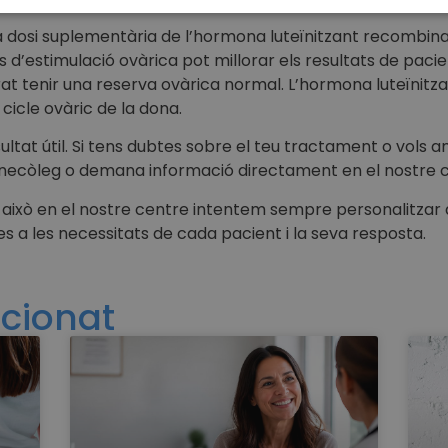
una dosi suplementària de l’hormona luteïnitzant recombin
 d’estimulació ovàrica pot millorar els resultats de paci
at tenir una reserva ovàrica normal. L’hormona luteïnit
cicle ovàric de la dona.
ltat útil. Si tens dubtes sobre el teu tractament o vols a
 ginecòleg o demana informació directament en el nostre 
r això en el nostre centre intentem sempre personalitzar 
 a les necessitats de cada pacient i la seva resposta.
acionat