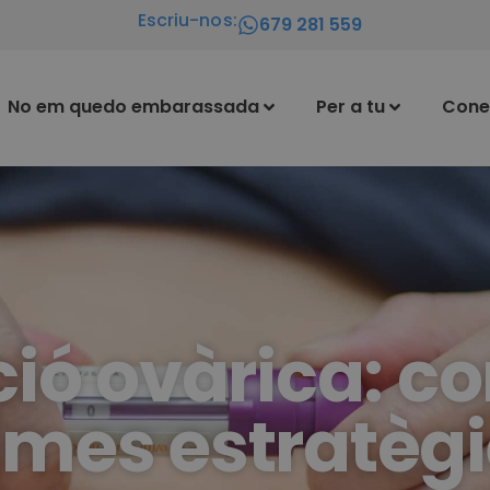
Escriu-nos:
679 281 559
No em quedo embarassada
Per a tu
Cone
ió ovàrica: co
imes estratèg