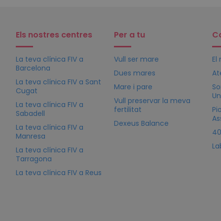
Els nostres centres
Per a tu
C
La teva clínica
FIV
a
Vull ser mare
El
Barcelona
Dues mares
At
La teva clínica
FIV
a Sant
Mare i pare
So
Cugat
Un
Vull preservar la meva
La teva clínica
FIV
a
fertilitat
Pi
Sabadell
As
Dexeus Balance
La teva clínica
FIV
a
40
Manresa
La
La teva clínica
FIV
a
Tarragona
La teva clínica
FIV
a Reus