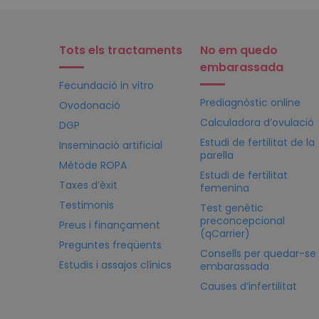
Tots els tractaments
No em quedo
embarassada
Fecundació in vitro
Prediagnòstic online
Ovodonació
Calculadora d’ovulació
DGP
Estudi de fertilitat de la
Inseminació artificial
parella
Mètode ROPA
Estudi de fertilitat
Taxes d’èxit
femenina
Testimonis
Test genètic
preconcepcional
Preus i finançament
(qCarrier)
Preguntes freqüents
Consells per quedar-se
Estudis i assajos clínics
embarassada
Causes d’infertilitat