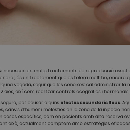
vi necessari en molts tractaments de reproducció assistid
En general, és un tractament que es tolera molt bé, encar
t alguna vegada, segur que les coneixes: cal administrar l
12 dies, així com realitzar controls ecogràfics i hormonal
s segura, pot causar alguns
efectes secundaris lleus
. Aq
s, canvis d’humor i molèsties en la zona de la injecció h
 casos específics, com en pacients amb alta reserva ovàri
stant això, actualment comptem amb estratègies eficac