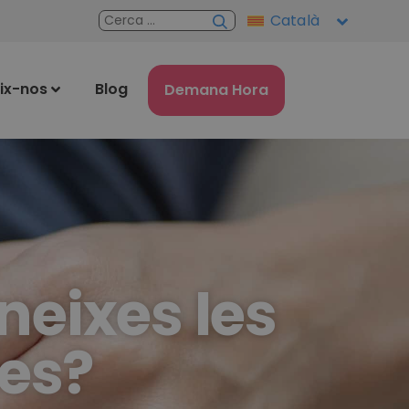
Català
ix-nos
Blog
Demana Hora
neixes les
ies?