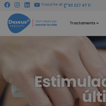
Truca'ns al:
93 227 47 11
Tractaments
Estimulac
últ