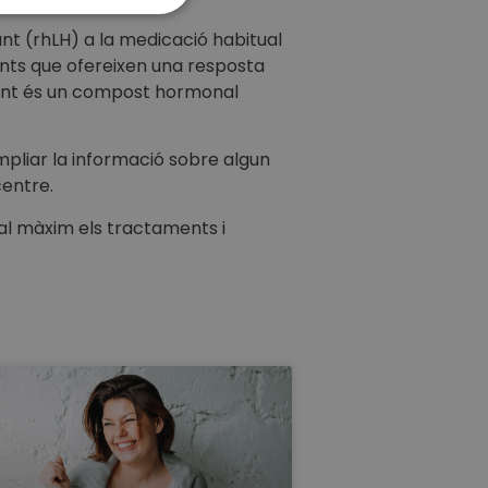
DEUTSCH
ant (rhLH) a la medicació habitual
ESPAÑOL
ents que ofereixen una resposta
zant és un compost hormonal
mpliar la informació sobre algun
centre.
al màxim els tractaments i