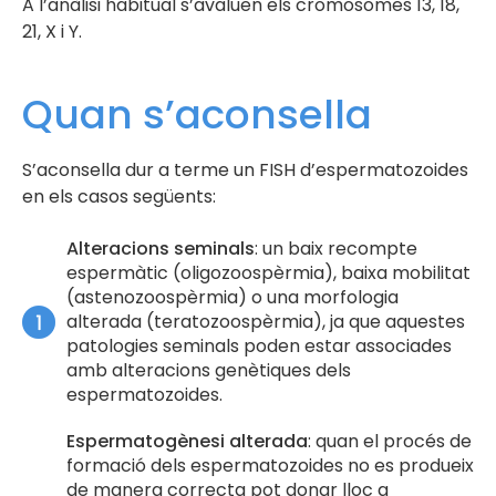
A l’anàlisi habitual s’avaluen els cromosomes 13, 18,
21, X i Y.
Quan s’aconsella
S’aconsella dur a terme un FISH d’espermatozoides
en els casos següents:
Alteracions seminals
: un baix recompte
espermàtic (oligozoospèrmia), baixa mobilitat
(astenozoospèrmia) o una morfologia
alterada (teratozoospèrmia), ja que aquestes
patologies seminals poden estar associades
amb alteracions genètiques dels
espermatozoides.
Espermatogènesi alterada
: quan el procés de
formació dels espermatozoides no es produeix
de manera correcta pot donar lloc a