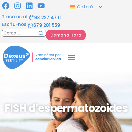
Català
Truca'ns al:
93 227 47 11
Escriu-nos:
679 281 559
Demana Hora
FISH d’espermatozoides