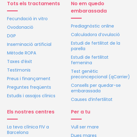
Tots els tractaments
No em quedo
embarassada
Fecundació in vitro
Prediagnòstic online
Ovodonació
Calculadora d’ovulació
DGP
Estudi de fertilitat de la
Inseminació artificial
parella
Mètode ROPA
Estudi de fertilitat
Taxes d’èxit
femenina
Testimonis
Test genètic
preconcepcional (qCarrier)
Preus i finançament
Consells per quedar-se
Preguntes freqüents
embarassada
Estudis i assajos clínics
Causes d’infertilitat
Els nostres centres
Per a tu
La teva clínica
FIV
a
Vull ser mare
Barcelona
Dues mares