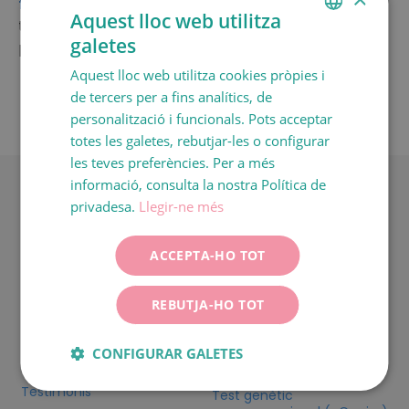
formulario
i et
Aquest lloc web utilitza
trucarem al més aviat
galetes
possible.
SPANISH
Aquest lloc web utilitza cookies pròpies i
CATALÀ
de tercers per a fins analítics, de
ENGLISH
personalització i funcionals. Pots acceptar
totes les galetes, rebutjar-les o configurar
FRANÇAIS
les teves preferències. Per a més
ITALIANO
informació, consulta la nostra Política de
Tots els tractaments
No em quedo
DEUTSCH
privadesa.
Llegir-ne més
embarassada
ESPAÑOL
Fecundació in vitro
ACCEPTA-HO TOT
Prediagnòstic online
Ovodonació
Calculadora d’ovulació
DGP
REBUTJA-HO TOT
Estudi de fertilitat de la
Inseminació artificial
parella
Mètode ROPA
Estudi de fertilitat
CONFIGURAR GALETES
Taxes d’èxit
femenina
Testimonis
Test genètic