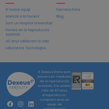
El nostre equip
Demana hora
Atenció a la Pacient
Blog
Som un Hospital Universitari
Pioners en la Reproducció
Assistida
40 anys celebrant la vida
Laboratoris Tecnològics
A Dexeus Dona som
pioners en medicina
de la reproducció
assistida. Ens avalen
més de 80 anys
d’experiència i
comptem amb un
equip de
professionals