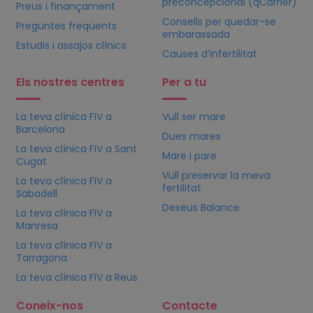
preconcepcional (qCarrier)
Preus i finançament
Consells per quedar-se
Preguntes freqüents
embarassada
Estudis i assajos clínics
Causes d’infertilitat
Els nostres centres
Per a tu
La teva clínica
FIV
a
Vull ser mare
Barcelona
Dues mares
La teva clínica
FIV
a Sant
Mare i pare
Cugat
Vull preservar la meva
La teva clínica
FIV
a
fertilitat
Sabadell
Dexeus Balance
La teva clínica
FIV
a
Manresa
La teva clínica
FIV
a
Tarragona
La teva clínica
FIV
a Reus
Coneix-nos
Contacte