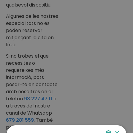
qualsevol dispositiu.
Algunes de les nostres
especialitats no es
poden reservar
mitjançant la cita en
línia.
Si no trobes el que
necessites o
requereixes més
informació, pots
posar-te en contacte
amb nosaltres en el
telèfon
93 227 47 11
o
a través del nostre
canal de Whatsapp
679 281 559
. També
pots omplir aquest
×