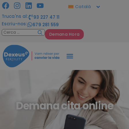
Català
Truca'ns al:
93 227 47 11
Escriu-nos:
679 281 559
Demana Hora
Demana cita online