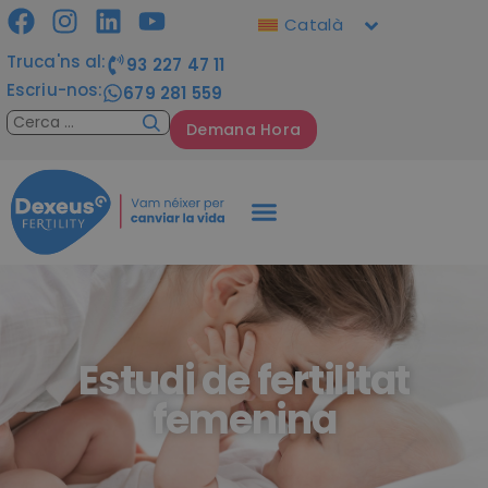
Català
Truca'ns al:
93 227 47 11
Escriu-nos:
679 281 559
Demana Hora
Estudi de fertilitat
femenina