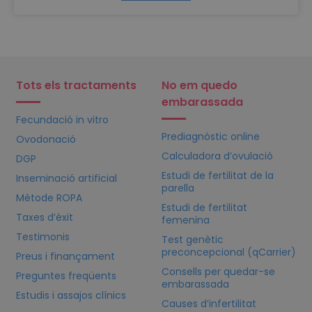
Tots els tractaments
No em quedo
embarassada
Fecundació in vitro
Prediagnòstic online
Ovodonació
Calculadora d’ovulació
DGP
Estudi de fertilitat de la
Inseminació artificial
parella
Mètode ROPA
Estudi de fertilitat
Taxes d’èxit
femenina
Testimonis
Test genètic
preconcepcional (qCarrier)
Preus i finançament
Consells per quedar-se
Preguntes freqüents
embarassada
Estudis i assajos clínics
Causes d’infertilitat