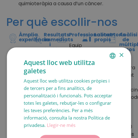
quimioteràpia a causa d’un càncer.
Per què escollir-nos
Àmplia
Resultats
Professionalitat
Laboratoris
Anàlisi
experiència
immediats
propis
de
i
múltip
Equip
facilitats
casos
Centre
Laboratori
professional
×
pioner
propi
Primera
multidisciplinari
La
Aquest lloc web utilitza
i de
d’Andrologia
visita
altament
nostra
galetes
referència
i
SPANISH
i
especialitzat
Unitat
a
Unitat
Aquest lloc web utilitza cookies pròpies i
realització
i
de
CATALÀ
Espanya
especialitzada
de tercers per a fins analítics, de
de
expert
Medici
ENGLISH
en
en el
personalització i funcionals. Pots acceptar
totes
en
Reprod
tècniques
Diagnòstic
totes les galetes, rebutjar-les o configurar
FRANÇAIS
les
salut
rep
de
Ginecològic
les teves preferències. Per a més
proves
sexual
més
ITALIANO
reproducció
per
informació, consulta la nostra Política de
al
femenina.
de
assistida,
Imatge
DEUTSCH
privadesa.
Llegir-ne més
mateix
2.650
amb
(DGI)
centre
visites
ESPAÑOL