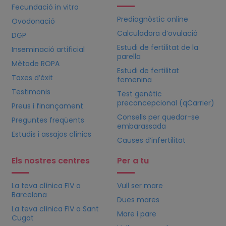
Fecundació in vitro
Prediagnòstic online
Ovodonació
Calculadora d’ovulació
DGP
Estudi de fertilitat de la
Inseminació artificial
parella
Mètode ROPA
Estudi de fertilitat
Taxes d’èxit
femenina
Testimonis
Test genètic
preconcepcional (qCarrier)
Preus i finançament
Consells per quedar-se
Preguntes freqüents
embarassada
Estudis i assajos clínics
Causes d’infertilitat
Els nostres centres
Per a tu
La teva clínica
FIV
a
Vull ser mare
Barcelona
Dues mares
La teva clínica
FIV
a Sant
Mare i pare
Cugat