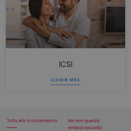
ICSI
LLEGIR MÉS
Tots els tractaments
No em quedo
embarassada