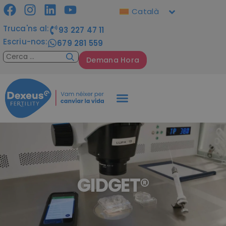
Català
Truca'ns al:
93 227 47 11
Escriu-nos:
679 281 559
Demana Hora
GIDGET®