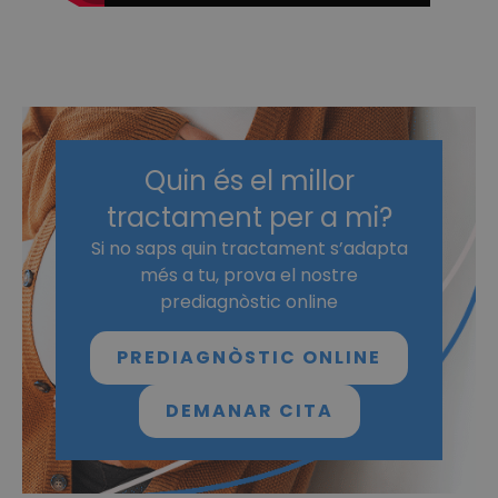
Quin és el millor
tractament per a mi?
Si no saps quin tractament s’adapta
més a tu, prova el nostre
prediagnòstic online
PREDIAGNÒSTIC ONLINE
DEMANAR CITA