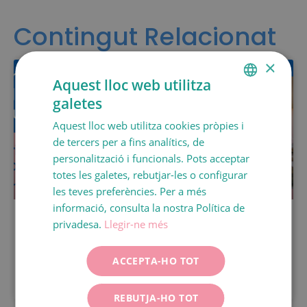
Contingut Relacionat
×
Aquest lloc web utilitza
galetes
SPANISH
Aquest lloc web utilitza cookies pròpies i
CATALÀ
de tercers per a fins analítics, de
ENGLISH
personalització i funcionals. Pots acceptar
totes les galetes, rebutjar-les o configurar
FRANÇAIS
les teves preferències. Per a més
ITALIANO
informació, consulta la nostra Política de
DEUTSCH
privadesa.
Llegir-ne més
DGP
ESPAÑOL
ACCEPTA-HO TOT
LLEGIR MÉS
REBUTJA-HO TOT