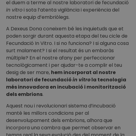
el duem a terme al nostre laboratori de fecundació
in vitro
i sota l’atenta vigilància i experiència del
nostre equip d’embriòlegs.
A Dexeus Dona coneixem bé les inquietuds que et
poden sorgir durant aquesta etapa del teu cicle de
Fecundació In Vitro. I si no funciona? I si alguna cosa
surt malament? I si el resultat és un embaràs
múltiple? En el nostre afany per perfeccionar
tecnològicament i per ajudar-te a complir el teu
desig de ser mare,
hem incorporat al nostre
laboratori de fecundació
in vitro
la tecnologia
més innovadora en incubació i monitorització
dels embrions
.
Aquest nou i revolucionari sistema d’incubació
manté les millors condicions per al
desenvolupament dels embrions, alhora que
incorpora una cambra que permet observar en
temps real la seva evolució des del moment de la