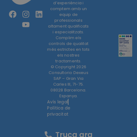
d’experiència i
comptem amb un
equip de
professionals
altament qualificats
i especialitzats.
Complim els
controls de qualitat
més estrictes en tots
els nostres
tractaments.
© Copyright 2026
Consultorio Dexeus
SAP – Gran Via
Carles III, 71-75.
08028 Barcelona.
Espanya.
Avís legal
Política de
privacitat
Truca ara