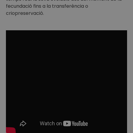
fecundació fins a la transferència o
criopreservació.
Què és la
MDE
És un mètode de cultiu i de selecció embrionària
que incorpora un sistema de captació d’imatges.
Fecundació i desenvolupament embrionari fins al
tercer dia de cultiu In Vitro (D0-D3).
Embryoscope™: Cultiu ininterromput i
Monitorització dinàmica dels embrions.
Monitorització dinàmica del desenvolupament
embrionari fins a l’estadi de blastocist (D3-D5).
Embryoscope™: Cultiu ininterromput i
Monitorització dinàmica dels embrions.