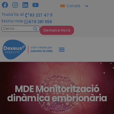
Català
Truca'ns al:
93 227 47 11
Escriu-nos:
679 281 559
Demana Hora
MDE Monitorització
dinàmica embrionària