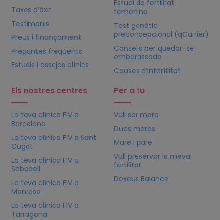
Estudi de fertilitat
Taxes d’èxit
femenina
Testimonis
Test genètic
preconcepcional (qCarrier)
Preus i finançament
Consells per quedar-se
Preguntes freqüents
embarassada
Estudis i assajos clínics
Causes d’infertilitat
Els nostres centres
Per a tu
La teva clínica
FIV
a
Vull ser mare
Barcelona
Dues mares
La teva clínica
FIV
a Sant
Mare i pare
Cugat
Vull preservar la meva
La teva clínica
FIV
a
fertilitat
Sabadell
Dexeus Balance
La teva clínica
FIV
a
Manresa
La teva clínica
FIV
a
Tarragona