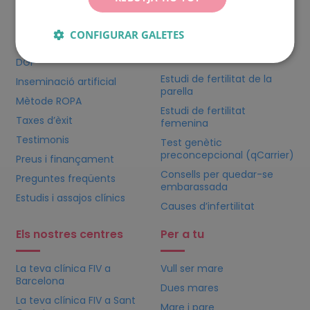
embarassada
Fecundació in vitro
CONFIGURAR GALETES
Prediagnòstic online
Ovodonació
Calculadora d’ovulació
DGP
Estudi de fertilitat de la
Inseminació artificial
parella
Mètode ROPA
Estudi de fertilitat
Taxes d’èxit
femenina
Testimonis
Test genètic
preconcepcional (qCarrier)
Preus i finançament
Consells per quedar-se
Preguntes freqüents
embarassada
Estudis i assajos clínics
Causes d’infertilitat
Els nostres centres
Per a tu
La teva clínica
FIV
a
Vull ser mare
Barcelona
Dues mares
La teva clínica
FIV
a Sant
Mare i pare