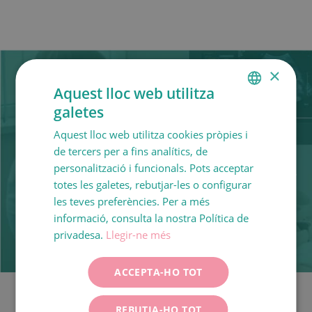
×
Aquest lloc web utilitza
galetes
SPANISH
A més, hem establert acords especials amb
Aquest lloc web utilitza cookies pròpies i
proveïdors d’equips tecnològics que ens permeten
CATALÀ
de tercers per a fins analítics, de
disposar sempre de les
darreres innovacions
en
ENGLISH
personalització i funcionals. Pots acceptar
diagnòstic per la imatge
: ecografia ginecològica,
totes les galetes, rebutjar-les o configurar
FRANÇAIS
mamografia digital, ecografia obstètrica, etc.
les teves preferències. Per a més
ITALIANO
informació, consulta la nostra Política de
DEUTSCH
privadesa.
Llegir-ne més
ESPAÑOL
ACCEPTA-HO TOT
Tots els tractaments
No em quedo
REBUTJA-HO TOT