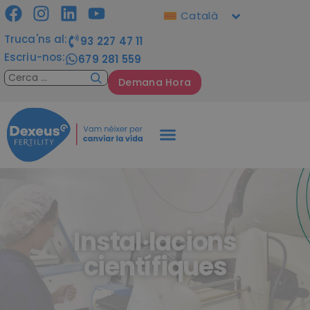
Català
Truca'ns al:
93 227 47 11
Escriu-nos:
679 281 559
Demana Hora
Instal·lacions
científiques