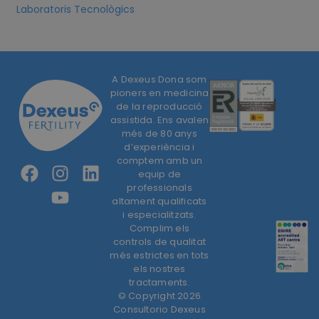
Laboratoris Tecnològics
A Dexeus Dona som
pioners en medicina
de la reproducció
assistida. Ens avalen
més de 80 anys
d’experiència i
comptem amb un
equip de
professionals
altament qualificats
i especialitzats.
Complim els
controls de qualitat
més estrictes en tots
els nostres
tractaments.
© Copyright 2026
Consultorio Dexeus