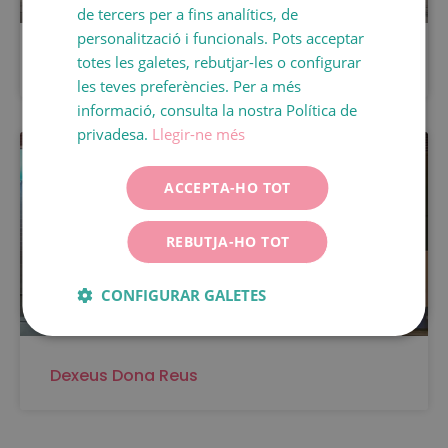
de tercers per a fins analítics, de
ENGLISH
personalització i funcionals. Pots acceptar
Dexeus Dona Tarragona
totes les galetes, rebutjar-les o configurar
FRANÇAIS
les teves preferències. Per a més
ITALIANO
informació, consulta la nostra Política de
DEUTSCH
privadesa.
Llegir-ne més
ESPAÑOL
ACCEPTA-HO TOT
REBUTJA-HO TOT
CONFIGURAR GALETES
Dexeus Dona Reus