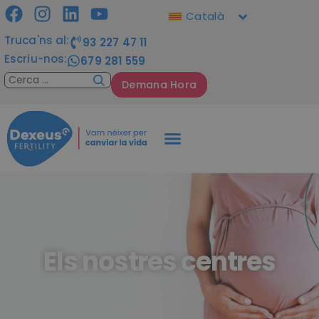
Català
Truca'ns al:
93 227 47 11
Escriu-nos:
679 281 559
Demana Hora
Els nostres centres