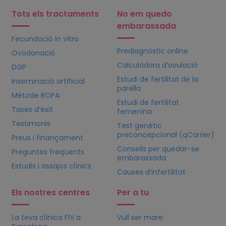
Tots els tractaments
No em quedo
embarassada
Fecundació in vitro
Prediagnòstic online
Ovodonació
Calculadora d’ovulació
DGP
Estudi de fertilitat de la
Inseminació artificial
parella
Mètode ROPA
Estudi de fertilitat
Taxes d’èxit
femenina
Testimonis
Test genètic
preconcepcional (qCarrier)
Preus i finançament
Consells per quedar-se
Preguntes freqüents
embarassada
Estudis i assajos clínics
Causes d’infertilitat
Els nostres centres
Per a tu
La teva clínica
FIV
a
Vull ser mare