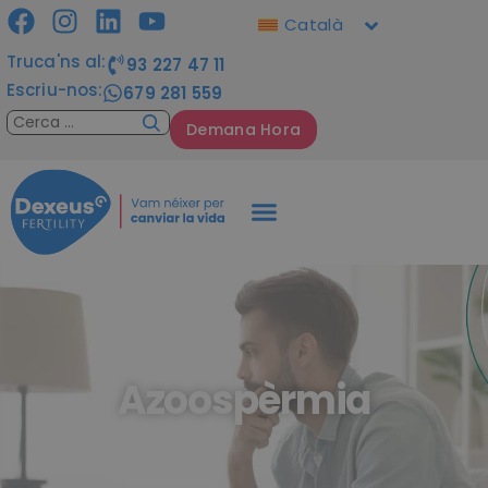
Català
Truca'ns al:
93 227 47 11
Escriu-nos:
679 281 559
Demana Hora
Azoospèrmia