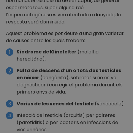
hormonal, el testicle ha de ser capaç de generar
espermatozous; si per alguna raó
l’espermatogènesi es veu afectada o danyada, la
resposta serà disminuïda.
Aquest problema es pot deure a una gran varietat
de causes entre les quals trobem:
Síndrome de Klinefelter
(malaltia
1
hereditària).
Falta de descens d’un o tots dos testicles
2
en néixer
(congènita), sobretot si no es va
diagnosticar i corregir el problema durant els
primers anys de vida.
Varius de les venes del testicle
(varicocele).
3
Infecció del testicle (orquitis) per galteres
4
(parotiditis) o per bacteris en infeccions de
vies urinàries.