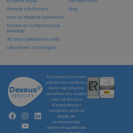
El nostre equip
Demana hora
Atenció a la Pacient
Blog
Som un Hospital Universitari
Pioners en la Reproducció
Assistida
40 anys celebrant la vida
Laboratoris Tecnològics
A Dexeus Dona som
pioners en medicina
de la reproducció
assistida. Ens avalen
més de 80 anys
d’experiència i
comptem amb un
equip de
professionals
altament qualificats