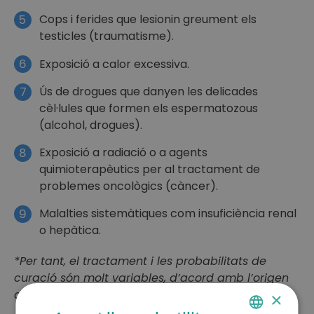
Cops i ferides que lesionin greument els
5
testicles (traumatisme).
Exposició a calor excessiva.
6
Ús de drogues que danyen les delicades
7
cèl·lules que formen els espermatozous
(alcohol, drogues).
Exposició a radiació o a agents
8
quimioterapèutics per al tractament de
problemes oncològics (càncer).
Malalties sistemàtiques com insuficiència renal
9
o hepàtica.
*Per tant, el tractament i les probabilitats de
curació són molt variables, d’acord amb l’origen
del problema.
×