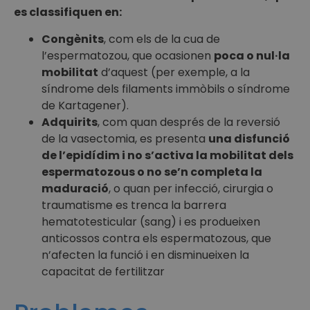
es classifiquen en:
Congènits
, com els de la cua de
l’espermatozou, que ocasionen
poca o nul·la
mobilitat
d’aquest (per exemple, a la
síndrome dels filaments immòbils o síndrome
de Kartagener).
Adquirits
, com quan després de la reversió
de la vasectomia, es presenta
una disfunció
de l’epidídim i no s’activa la mobilitat dels
espermatozous o no se’n completa la
maduració
, o quan per infecció, cirurgia o
traumatisme es trenca la barrera
hematotesticular (sang) i es produeixen
anticossos contra els espermatozous, que
n’afecten la funció i en disminueixen la
capacitat de fertilitzar