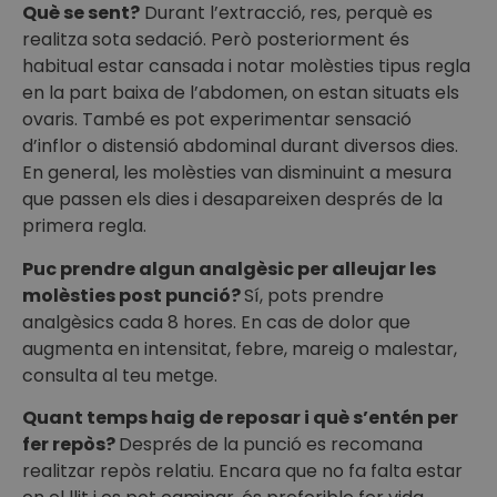
Què se sent?
Durant l’extracció, res, perquè es
realitza sota sedació. Però posteriorment és
habitual estar cansada i notar molèsties tipus regla
en la part baixa de l’abdomen, on estan situats els
ovaris. També es pot experimentar sensació
d’inflor o distensió abdominal durant diversos dies.
En general, les molèsties van disminuint a mesura
que passen els dies i desapareixen després de la
primera regla.
Puc prendre algun analgèsic per alleujar les
molèsties post punció?
Sí, pots prendre
analgèsics cada 8 hores. En cas de dolor que
augmenta en intensitat, febre, mareig o malestar,
consulta al teu metge.
Quant temps haig de reposar i què s’entén per
fer repòs?
Després de la punció es recomana
realitzar repòs relatiu. Encara que no fa falta estar