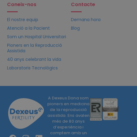
Coneix-nos
Contacte
El nostre equip
Demana hora
Atenció a la Pacient
Blog
Som un Hospital Universitari
Pioners en la Reproducció
Assistida
40 anys celebrant la vida
Laboratoris Tecnològics
A Dexeus Dona som
pioners en medicina
de la reproducció
assistida. Ens avalen
més de 80 anys
d’experiència i
comptem amb un