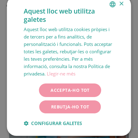
×
Quan has de consultar al metge:
Aquest lloc web utilitza
Mareig
galetes
SPANISH
Dolor que no millora amb analgèsics
Aquest lloc web utilitza cookies pròpies i
CATALÀ
Malestar general
de tercers per a fins analítics, de
Vòmits
ENGLISH
personalització i funcionals. Pots acceptar
Febre
totes les galetes, rebutjar-les o configurar
FRANÇAIS
Dificultar per orinar
les teves preferències. Per a més
ITALIANO
informació, consulta la nostra Política de
DEUTSCH
privadesa.
Llegir-ne més
Contingut Relacionat
ESPAÑOL
ACCEPTA-HO TOT
REBUTJA-HO TOT
CONFIGURAR GALETES