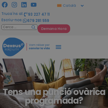
Català
Truca'ns al:
93 227 47 11
Escriu-nos:
679 281 559
Demana Hora
Tens una punció ovàrica
programada?