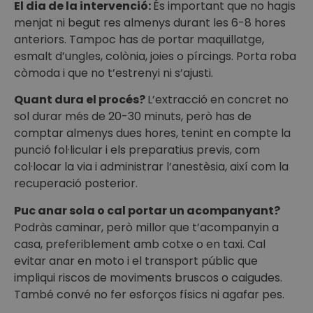
El dia de la intervenció:
És important que no hagis
menjat ni begut res almenys durant les 6-8 hores
anteriors. Tampoc has de portar maquillatge,
esmalt d’ungles, colònia, joies o pírcings. Porta roba
còmoda i que no t’estrenyi ni s’ajusti.
Quant dura el procés?
L’extracció en concret no
sol durar més de 20-30 minuts, però has de
comptar almenys dues hores, tenint en compte la
punció fol·licular i els preparatius previs, com
col·locar la via i administrar l’anestèsia, així com la
recuperació posterior.
Puc anar sola o cal portar un acompanyant?
Podràs caminar, però millor que t’acompanyin a
casa, preferiblement amb cotxe o en taxi. Cal
evitar anar en moto i el transport públic que
impliqui riscos de moviments bruscos o caigudes.
També convé no fer esforços físics ni agafar pes.