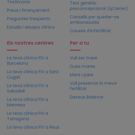
Testimonis
Test genètic
preconcepcional (qCarrier)
Preus i finançament
Consells per quedar-se
Preguntes freqüents
embarassada
Estudis i assajos clínics
Causes d’infertilitat
Els nostres centres
Per a tu
La teva clínica
FIV
a
Vull ser mare
Barcelona
Dues mares
La teva clínica
FIV
a Sant
Mare i pare
Cugat
Vull preservar la meva
La teva clínica
FIV
a
fertilitat
Sabadell
Dexeus Balance
La teva clínica
FIV
a
Manresa
La teva clínica
FIV
a
Tarragona
La teva clínica
FIV
a Reus