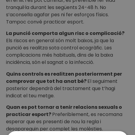
en el llit i es pot caminar, és preferible fer vida
tranquil·la durant les següents 24-48 h. No
s’aconsella agafar pes ni fer esforços físics.
Tampoc convé practicar esport.
La punció comporta algun risc o complicació?
Els riscos en general són molt baixos, ja que la
punció es realitza sota control ecogràfic. Les
complicacions més habituals, dins de la baixa
incidència, són el sagnat o la infecció.
Quins controls es realitzen posteriorment per
comprovar que tot ha anat bé?
El seguiment
posterior dependrà del tractament que t’hagi
indicat el teu metge.
Quan es pot tornar a tenir relacions sexuals o
practicar esport?
Preferiblement, es recomana
esperar que es presenti de nou la regla i
desapareguin per complet les molèsties.