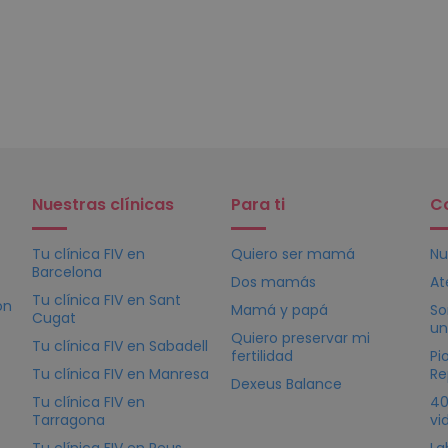
Nuestras clínicas
Para ti
C
Tu clínica
FIV
en
Quiero ser mamá
Nu
Barcelona
Dos mamás
At
Tu clínica
FIV
en Sant
ón
Mamá y papá
So
Cugat
un
Quiero preservar mi
Tu clínica
FIV
en Sabadell
fertilidad
Pi
Tu clínica
FIV
en Manresa
Re
Dexeus Balance
Tu clínica
FIV
en
40
Tarragona
vi
Tu clínica
FIV
en Reus
La