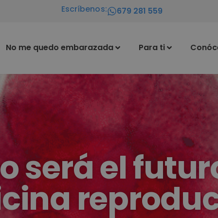
Escríbenos:
679 281 559
No me quedo embarazada
Para ti
Conóc
 será el futuro
cina reproduc