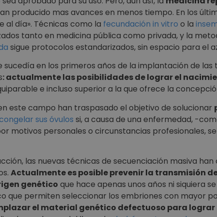
ea aprobado para su uso. Pero, aún así, la
medicina re
han producido mas avances en menos tiempo. En los últ
 al día». Técnicas como la
fecundación in vitro
o la
insem
zados tanto en medicina pública como privada, y la metod
ida
sigue protocolos estandarizados, sin espacio para el az
e sucedía en los primeros años de la implantación de las
s
: actualmente las posibilidades de lograr el nacimi
quiparable e incluso superior a la que ofrece la concepció
en este campo han traspasado el objetivo de solucionar
congelar sus óvulos
si, a causa de una enfermedad, -com
or motivos personales o circunstancias profesionales, s
ucción, las nuevas técnicas de secuenciación masiva han
os.
Actualmente es posible prevenir la transmisión
rigen genético
que hace apenas unos años ni siquiera se
co que permiten seleccionar los embriones con mayor pot
emplazar el material genético defectuoso para lograr