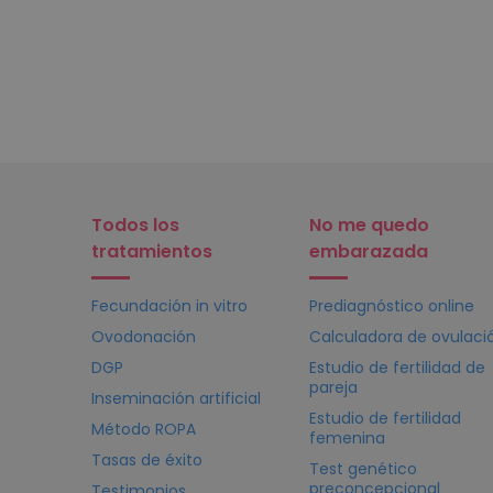
Todos los
No me quedo
tratamientos
embarazada
Fecundación in vitro
Prediagnóstico online
Ovodonación
Calculadora de ovulaci
DGP
Estudio de fertilidad de
pareja
Inseminación artificial
Estudio de fertilidad
Método ROPA
femenina
Tasas de éxito
Test genético
preconcepcional
Testimonios