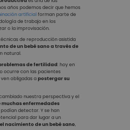
productiva
es una de las
imos años podemos decir que hemos
inación artificial
forman parte de
ología de trabajo en los
ar o la improvisación.
 técnicas de reproducción asistida
ento de un bebé sano a través de
n natural.
problemas de fertilidad
: hoy en
o ocurre con las pacientes
e ven obligadas a
postergar su
 cambiado nuestra perspectiva y el
 de muchas enfermedades
 podían detectar. Y se han
encial para dar lugar a un
 el nacimiento de un bebé sano
,