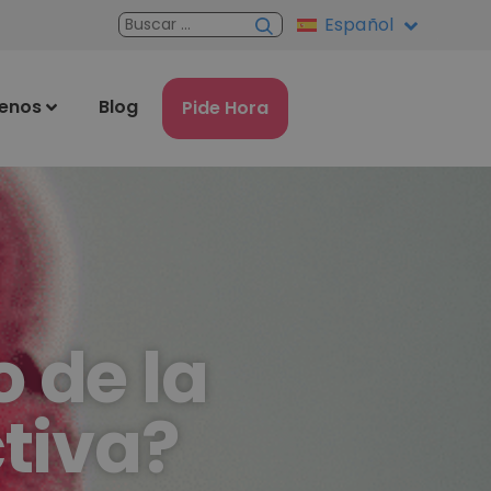
Español
enos
Blog
Pide Hora
 de la
tiva?