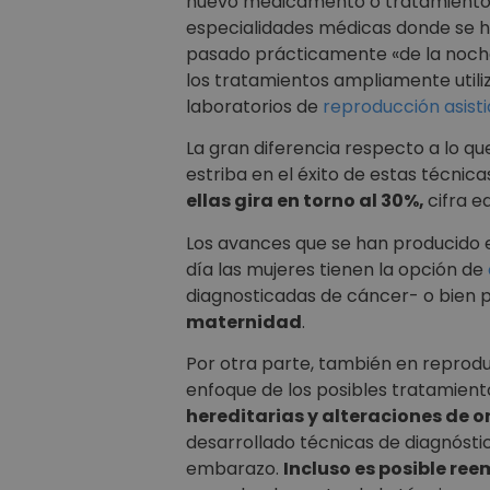
nuevo medicamento o tratamiento s
especialidades médicas donde se 
pasado prácticamente «de la noche
los tratamientos ampliamente utili
laboratorios de
reproducción asist
La gran diferencia respecto a lo qu
estriba en el éxito de estas técnica
ellas gira en torno al 30%,
cifra e
Los avances que se han producido 
día las mujeres tienen la opción de
diagnosticadas de cáncer- o bien p
maternidad
.
Por otra parte, también en reprod
enfoque de los posibles tratamient
hereditarias y alteraciones de o
desarrollado técnicas de diagnósti
embarazo.
Incluso es posible re