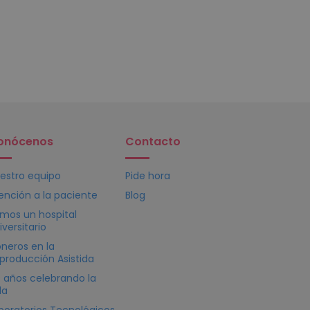
onócenos
Contacto
estro equipo
Pide hora
ención a la paciente
Blog
mos un hospital
iversitario
oneros en la
producción Asistida
 años celebrando la
da
boratorios Tecnológicos