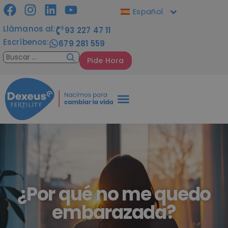
Español
Llámanos al:
93 227 47 11
Escríbenos:
679 281 559
Pide Hora
¿Por qué no me quedo
embarazada?