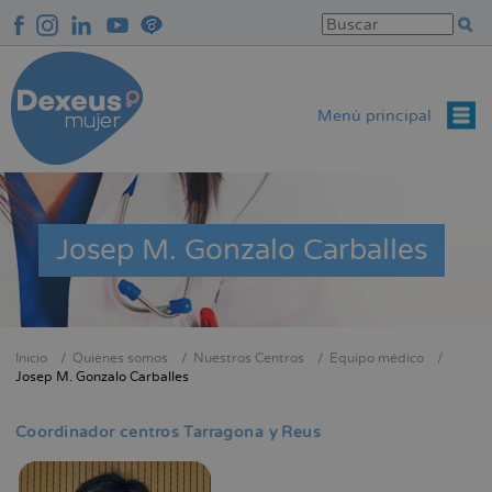
Pasar
al
contenido
principal
Menú principal
Josep M. Gonzalo Carballes
Inicio
Quiénes somos
Nuestros Centros
Equipo médico
Sobrescribir
Josep M. Gonzalo Carballes
enlaces
de
Coordinador centros Tarragona y Reus
ayuda
a