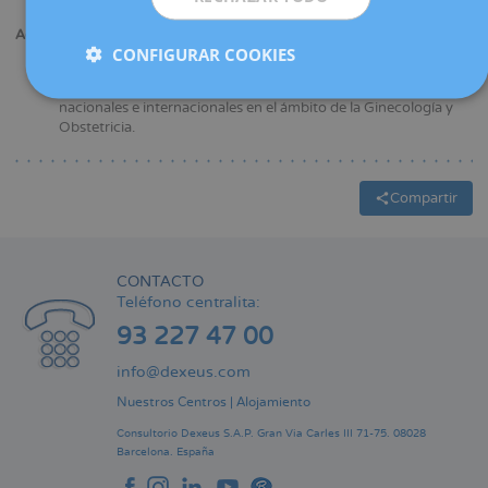
Especialista en ginecología y obstetricia.
Actividad científica:
CONFIGURAR COOKIES
Asistencia a diferentes cursos de formación.
Presentación de comunicaciones y pósters en congresos
nacionales e internacionales en el ámbito de la Ginecología y
Obstetricia.
Compartir
CONTACTO
Teléfono centralita:
93 227 47 00
info@dexeus.com
Nuestros Centros
|
Alojamiento
Consultorio Dexeus S.A.P.
Gran Via Carles III 71-75.
08028
Barcelona.
España