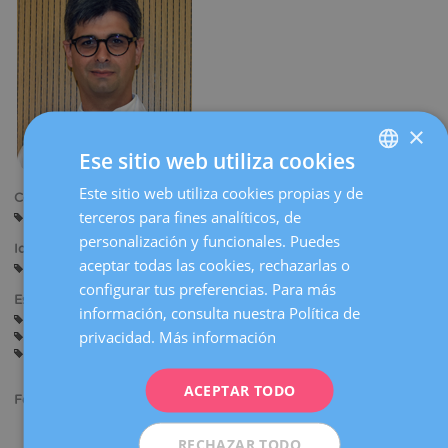
la
navegación
×
Ese sitio web utiliza cookies
Este sitio web utiliza cookies propias y de
SPANISH
Centros:
terceros para fines analíticos, de
Tarragona
Reus
CATALÀ
personalización y funcionales. Puedes
Idiomas:
ENGLISH
aceptar todas las cookies, rechazarlas o
Castellano
Catalán
Inglés
Francés
configurar tus preferencias. Para más
FRENCH
Especialidades:
información, consulta nuestra Política de
Ginecología General
Abortos de Repetición (Infertilidad)
DEUTSCH
privacidad.
Más información
Estudio Integrado de Esterilidad
Infertilidad
Técnicas de Reproducción Asistida
ITALIANO
ACEPTAR TODO
ESPAÑOL
Formación académica:
Licenciado en Medicina y Cirugía.
RECHAZAR TODO