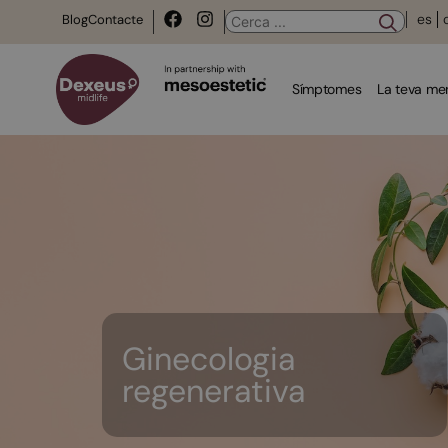
es
Blog
Contacte
Símptomes
La teva m
Ginecologia
regenerativa