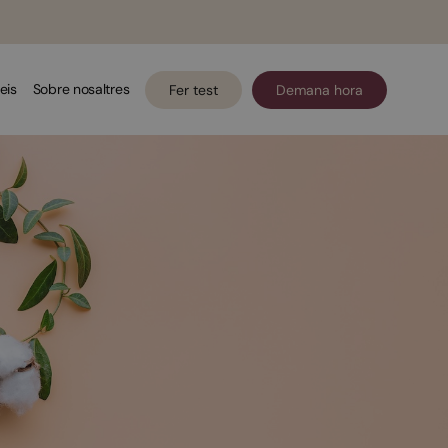
eis
Sobre nosaltres
Fer test
Demana hora