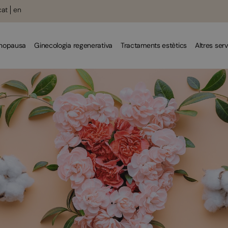
cat
en
enopausa
Ginecologia regenerativa
Tractaments estètics
Altres serv