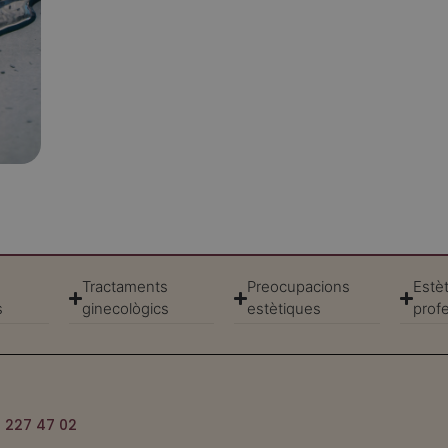
un
Tractaments
Preocupacions
Estèt
s
ginecològics
estètiques
prof
 227 47 02