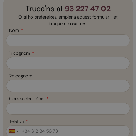
Truca'ns al
93 227 47 02
O, si ho prefereixes, emplena aquest formulari i et
truquem nosaltres.
Nom
1r cognom
2n cognom
Correu electrònic
Telèfon
Spain