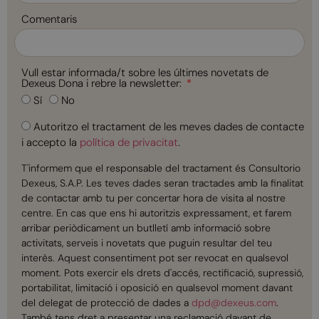
+34
Comentaris
Vull estar informada/t sobre les últimes novetats de
Dexeus Dona i rebre la newsletter:
Sí
No
Autoritzo el tractament de les meves dades de contacte
i accepto la
política de privacitat
.
T'informem que el responsable del tractament és Consultorio
Dexeus, S.A.P. Les teves dades seran tractades amb la finalitat
de contactar amb tu per concertar hora de visita al nostre
centre. En cas que ens hi autoritzis expressament, et farem
arribar periòdicament un butlletí amb informació sobre
activitats, serveis i novetats que puguin resultar del teu
interès. Aquest consentiment pot ser revocat en qualsevol
moment. Pots exercir els drets d'accés, rectificació, supressió,
portabilitat, limitació i oposició en qualsevol moment davant
del delegat de protecció de dades a
dpd@dexeus.com
.
També tens dret a presentar una reclamació davant de