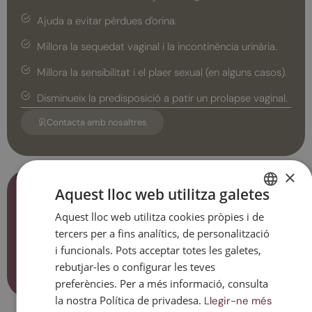
Ajuda a evitar pèrdues d'orina.
Millora la sequedat vaginal i la incontinència urinària.
Millora la sensibilitat i el plaer sexual (en alguns casos).
Disminueix la predisposició a patir un prolapse vaginal.
Contacta amb nosaltres
×
Efectes secundaris
Aquest lloc web utilitza galetes
El tractament vaginal amb làser Erbium pot ocasionar
Aquest lloc web utilitza cookies pròpies i de
SPANISH
envermelliment de la zona (eritema), inflamació
tercers per a fins analítics, de personalització
(edema), sensació de calor local, coïssor o aparició de
CATALAN
i funcionals. Pots acceptar totes les galetes,
flux vaginal rosat. Aquests símptomes en general són
ENGLISH
rebutjar-les o configurar les teves
transitoris i solen durar entre unes hores i pocs dies.
preferències. Per a més informació, consulta
ESPAÑOL
la nostra Política de privadesa.
Llegir-ne més