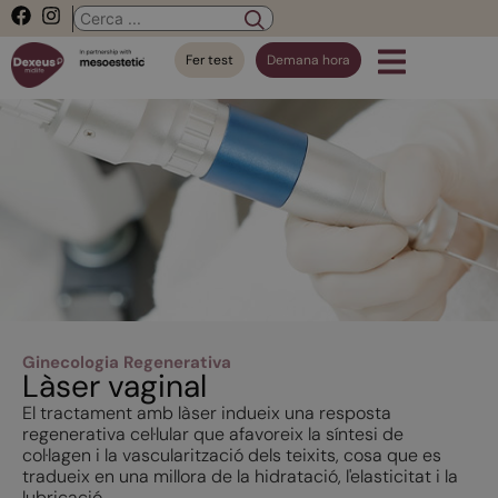
Fer test
Demana hora
Ginecologia Regenerativa
Làser vaginal
El tractament amb làser indueix una resposta
regenerativa cel·lular que afavoreix la síntesi de
col·lagen i la vascularització dels teixits, cosa que es
tradueix en una millora de la hidratació, l'elasticitat i la
lubricació.