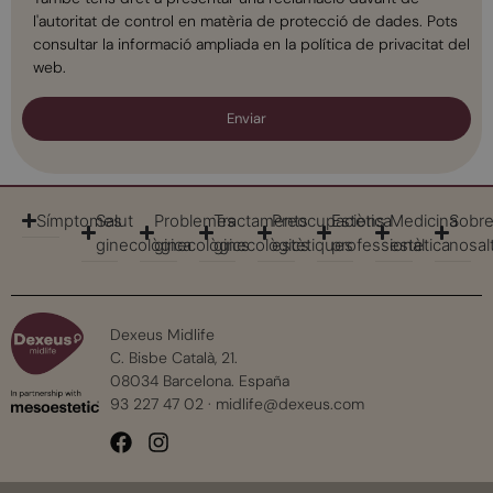
l'autoritat de control en matèria de protecció de dades. Pots
consultar la informació ampliada en la política de privacitat del
web.
Enviar
Símptomes
Salut
Problemes
Tractaments
Preocupacions
Estètica
Medicina
Sobr
ginecològica
ginecològics
ginecològics
estètiques
professional
estètica
nosal
Dexeus Midlife
C. Bisbe Català, 21.
08034 Barcelona. España
93 227 47 02
·
midlife@dexeus.com