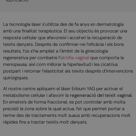
La tecnologia làser s’utilitza des de fa anys en dermatologia
amb una finalitat terapèutica. El seu objectiu és provocar una
resposta cel·lular que afavoreixi i accel·eri la recuperació de
teixits danyats. Després de confirmar-ne l’eficàcia i els bons
resultats, l’ús s’ha ampliat a l’àmbit de la ginecologia
regenerativa per combatre l’
atròfia vaginal
que comporta la
menopausa, així com millorar la hiperlaxitud i les cicatrius
postpart i retornar l’elasticitat als teixits després d’intervencions
quirúrgiques.
Al nostre centre apliquem el làser Erbium YAG per activar el
metabolisme cel·lular i afavorir la
regeneració del teixit vaginal
.
En emetre’s de forma fraccional, es pot controlar amb molta
precisió la zona sobre la qual actua, fet que permet portar a
terme des de tractaments molt suaus amb recuperacions molt
ràpides fins a tractar teixits molt danyats.