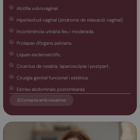
Atròfia vulvovaginal.
Hiperlaxitud vaginal (síndrome de relaxació vaginal).
Incontinència urinària lleu i moderada.
Prolapse d'òrgans pelvians.
Liquen escleroatròfic.
Cicatrius de cesària, laparoscòpia i postpart.
Cirurgia genital funcional i estètica.
Estries abdominals postembaràs.
Contacta amb nosaltres