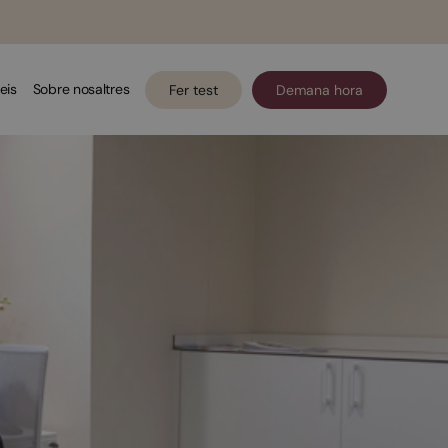
eis
Sobre nosaltres
Fer test
Demana hora