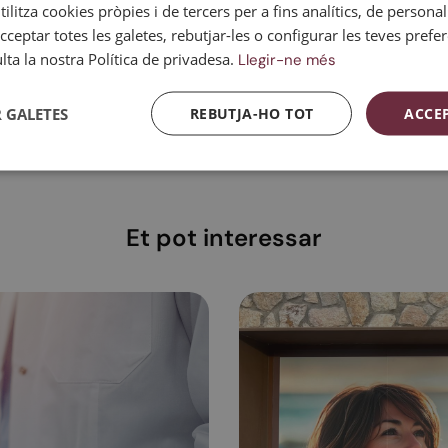
ilitza cookies pròpies i de tercers per a fins analítics, de personali
cceptar totes les galetes, rebutjar-les o configurar les teves prefe
ta la nostra Política de privadesa.
e medicina preventiva per millorar la salut íntima, i cuidar de
Llegir-ne més
pai de confiança, on et sentis còmoda i rebris l’atenció que n
 GALETES
REBUTJA-HO TOT
ACCE
Et pot interessar