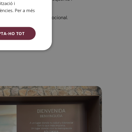
tzació i
SPANISH
rències. Per a més
CATALAN
l teu benestar físic i emocional.
ENGLISH
ecessites.
ESPAÑOL
PTA-HO TOT