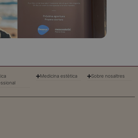
 Sant Cugat, Sabadell, Manresa, Tarragona i Reus són
s còmoda...
ica
Medicina estètica
Sobre nosaltres
essional