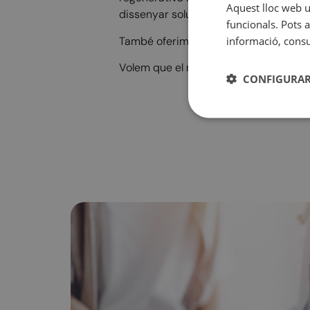
Aquest lloc web ut
dissenyar solucions a mida.
funcionals. Pots a
informació, consul
També oferim activitats i tractaments d
Volem que el nostre centre sigui un es
CONFIGURAR