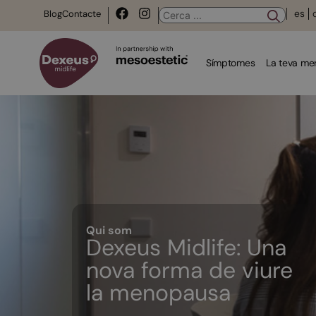
es
Blog
Contacte
Símptomes
La teva m
Qui som
Dexeus Midlife: Una
nova forma de viure
la menopausa