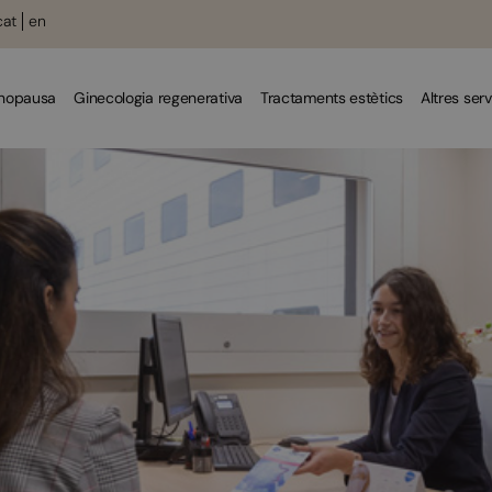
cat
en
enopausa
Ginecologia regenerativa
Tractaments estètics
Altres serv