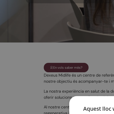
En vols saber més?
Dexeus Midlife és un centre de referè
nostre objectiu és acompanyar-te i mi
La nostra experiència en salut de la 
oferir solucions personalitzades i de 
Al nostre centre trobaràs un equip mè
Aquest lloc 
regenerativa i funcional, disfuncions 