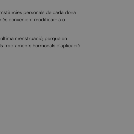
ircumstàncies personals de cada dona
n és convenient modificar-la o
l’última menstruació, perquè en
als tractaments hormonals d’aplicació