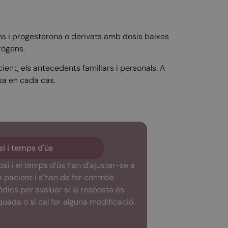
ns i progesterona o derivats amb dosis baixes
rògens.
ent, els antecedents familiars i personals. A
osa en cada cas.
i i temps d'ús
osi i el temps d’ús han d’ajustar-se a
 pacient i s’han de fer controls
òdics per avaluar si la resposta és
uada o si cal fer alguna modificació.