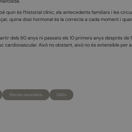
nalitzada.
bé quin és l’historial clínic, els antecedents familiars i les c
ençar, quina dosi hormonal és la correcta a cada moment i qua
artir dels 60 anys ni passats els 10 primers anys després de 
c cardiovascular. Això no obstant, això no és extensible per 
Efectes secundaris
FAQ's