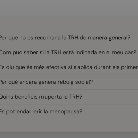
Per què no es recomana la TRH de manera general?
Com puc saber si la TRH està indicada en el meu cas?
Es diu que és més efectiva si s'aplica durant els prime
Per què encara genera rebuig social?
Quins beneficis m'aporta la TRH?
Es pot endarrerir la menopausa?