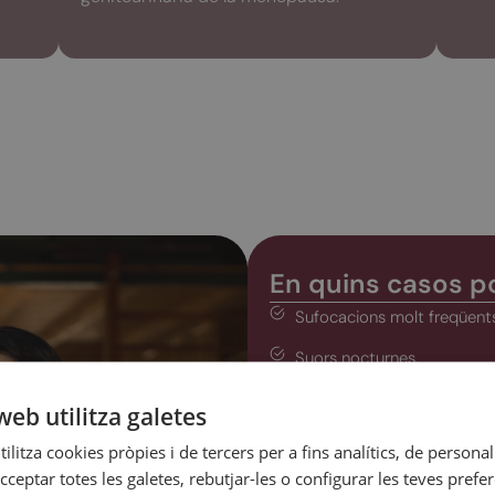
En quins casos po
Sufocacions molt freqüents
Suors nocturnes.
Trastorns del son.
web utilitza galetes
Síndrome genitourinària: se
ilitza cookies pròpies i de tercers per a fins analítics, de personali
durant les relacions sexu
cceptar totes les galetes, rebutjar-les o configurar les teves prefe
hormonals.