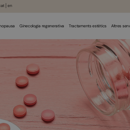
cat
en
enopausa
Ginecologia regenerativa
Tractaments estètics
Altres serv