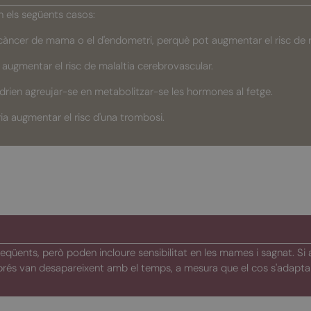
n els següents casos:
 càncer de mama o el d'endometri, perquè pot augmentar el risc de r
 augmentar el risc de malaltia cerebrovascular.
drien agreujar-se en metabolitzar-se les hormones al fetge.
ia augmentar el risc d'una trombosi.
eqüents, però poden incloure sensibilitat en les mames i sagnat. Si
prés van desapareixent amb el temps, a mesura que el cos s'adapta