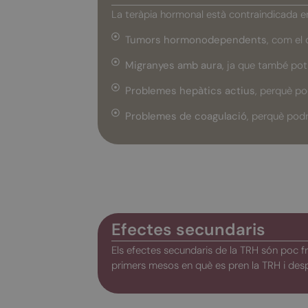
La teràpia hormonal està contraindicada e
Tumors hormonodependents
, com el
Migranyes amb aura
, ja que també pot
Problemes hepàtics actius
, perquè po
Problemes de coagulació
, perquè podr
Efectes secundaris
Els efectes secundaris de la TRH són poc fr
primers mesos en què es pren la TRH i des