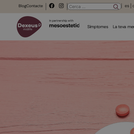
es
Blog
Contacte
Símptomes
La teva m