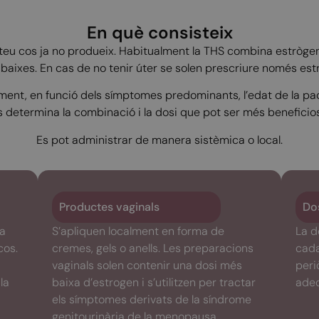
En què consisteix
teu cos ja no produeix. Habitualment la THS combina estròge
 baixes. En cas de no tenir úter se solen prescriure només est
ent, en funció dels símptomes predominants, l’edat de la paci
es determina la combinació i la dosi que pot ser més benefici
Es pot administrar de manera sistèmica o local.
Productes vaginals
Dos
ta
S’apliquen localment en forma de
La d
cos.
cremes, gels o anells. Les preparacions
cada
vaginals solen contenir una dosi més
peri
la
baixa d’estrogen i s’utilitzen per tractar
adeq
els símptomes derivats de la síndrome
genitourinària de la menopausa.