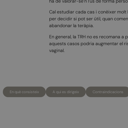
ha de valorar-se’n l’ús de forma perso
Cal estudiar cada cas i conèixer molt 
per decidir si pot ser útil, quan com
abandonar la teràpia.
En general, la TRH no es recomana a p
aquests casos podria augmentar el ris
vaginal.
En què consisteix
A qui es dirigeix
Contraindicacions