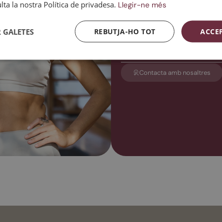
ta la nostra Política de privadesa.
Llegir-ne més
Insuficiència ovàrica prema
 GALETES
REBUTJA-HO TOT
ACCE
Menopausa precoç: que es 
conseqüència d'una interven
dels ovaris.
Contacta amb nosaltres