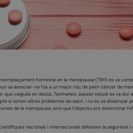
e reemplaçament hormonal en la menopausa (TRH) es va començ
ys va associar-ne l’ús a un major risc de patir càncer de ma
er que caigués en desús. Tanmateix, aquest estudi es va dur
e si tenien altres problemes de salut, i no es va dissenyar per
tomes de la menopausa, sinó que l’objectiu era determinar l’e
ientífiques nacionals i internacionals defensen la seguretat i