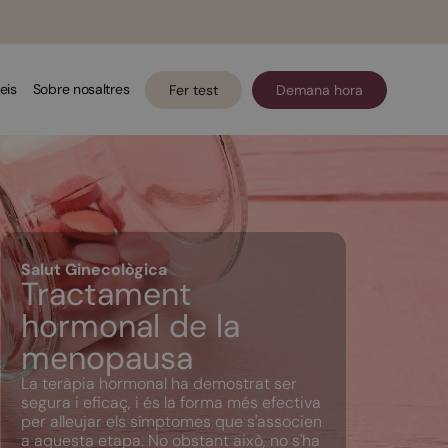
eis
Sobre nosaltres
Fer test
Demana hora
Salut Ginecològica
Tractament
hormonal de la
menopausa
La teràpia hormonal ha demostrat ser
segura i eficaç, i és la forma més efectiva
per alleujar els símptomes que s'associen
a aquesta etapa. No obstant això, no s'ha