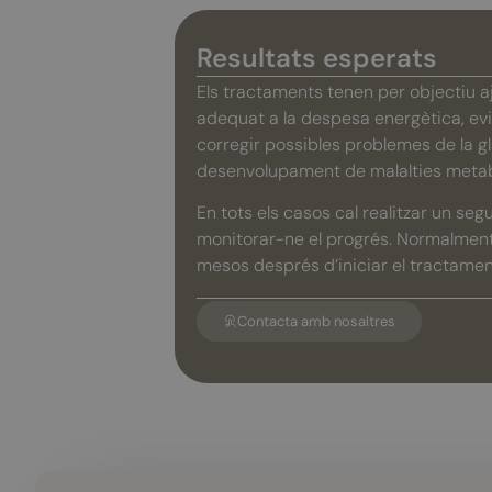
Resultats esperats
Els tractaments tenen per objectiu 
adequat a la despesa energètica, evi
corregir possibles problemes de la glà
desenvolupament de malalties metabò
En tots els casos cal realitzar un se
monitorar-ne el progrés. Normalment,
mesos després d’iniciar el tractamen
Contacta amb nosaltres