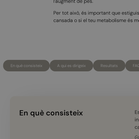
l’augment de pes.
Per tot això, és important que estigui
cansada o si el teu metabolisme és m
En què consisteix
A qui es dirigeix
Resultats
FAQ
En què consisteix
E
i
ca