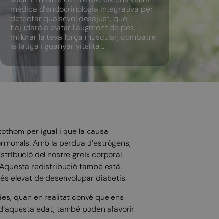
mèdica d’endocrinologia integrativa per
detectar qualsevol desajust, que
t’ajudarà a evitar l’augment de pes,
millorar la teva força muscular, combatre
la fatiga i guanyar vitalitat.
othom per igual i que la causa
hormonals. Amb la pèrdua d’estrògens,
tribució del nostre greix corporal
t. Aquesta redistribució també està
 més elevat de desenvolupar diabetis.
ies, quan en realitat convé que ens
r d’aquesta edat, també poden afavorir