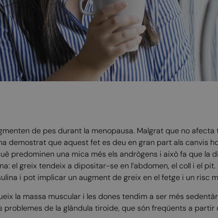
ugmenten de pes durant la menopausa. Malgrat que no afecta t
’ha demostrat que aquest fet es deu en gran part als canvis 
uè predominen una mica més els andrògens i això fa que la dis
a: el greix tendeix a dipositar-se en l’abdomen, el coll i el pi
sulina i pot implicar un augment de greix en el fetge i un risc
ueix la massa muscular i les dones tendim a ser més sedentàr
s problemes de la glàndula tiroide, que són freqüents a parti