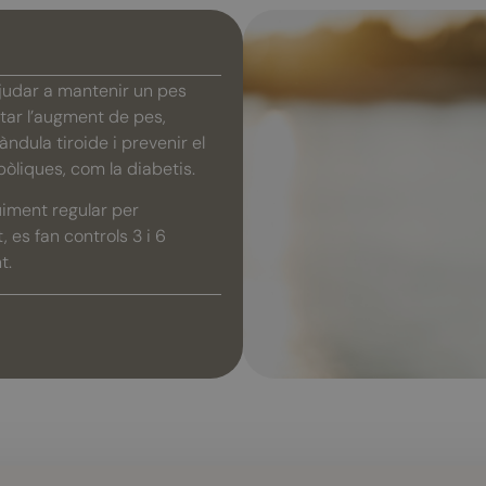
ajudar a mantenir un pes
tar l’augment de pes,
ndula tiroide i prevenir el
liques, com la diabetis.
guiment regular per
 es fan controls 3 i 6
t.