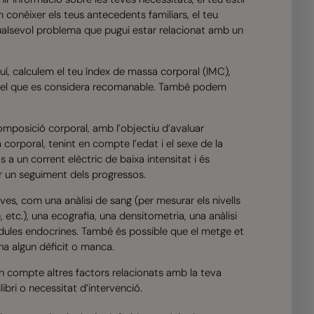
com conèixer els teus antecedents familiars, el teu
 qualsevol problema que pugui estar relacionat amb un
quí, calculem el teu índex de massa corporal (IMC),
e del que es considera recomanable. També podem
mposició corporal, amb l’objectiu d’avaluar
corporal, tenint en compte l’edat i el sexe de la
a un corrent elèctric de baixa intensitat i és
er un seguiment dels progressos.
oves, com una anàlisi de sang (per mesurar els nivells
, etc.), una ecografia, una densitometria, una anàlisi
ndules endocrines. També és possible que el metge et
ha algun dèficit o manca.
en compte altres factors relacionats amb la teva
ibri o necessitat d’intervenció.