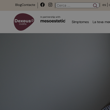
es
Blog
Contacte
Símptomes
La teva m