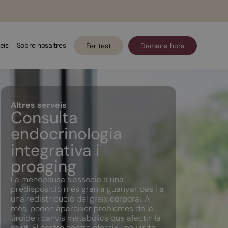
eis
Sobre nosaltres
Fer test
Demana hora
Altres serveis
Consulta
endocrinologia
integrativa i
proaging
La menopausa s’associa a una
predisposició més gran a guanyar pes i a
una redistribució del greix corporal. A
més, poden aparèixer problemes de la
tiroide i canvis metabòlics que afectin la
salut. El nostre centre ofereix una visita