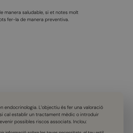
de manera saludable, si et notes molt
ts fer-la de manera preventiva.
n endocrinologia. L’objectiu és fer una valoració
si cal establir un tractament mèdic o introduir
evenir possibles riscos associats. Inclou:
ir informació sobre les teves necessitats, el teu estil