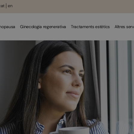
cat
en
enopausa
Ginecologia regenerativa
Tractaments estètics
Altres serv