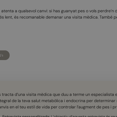
s atenta a qualsevol canvi: si has guanyat pes o vols perdre’n 
és lent, és recomanable demanar una visita mèdica. També po
's
s tracta d’una visita mèdica que duu a terme un especialista e
ntegral de la teva salut metabòlica i endocrina per determinar 
nvis en el teu estil de vida per controlar l’augment de pes i pr
Entrevista personalitzada:
L’objectiu d’aquesta entrevista és reun